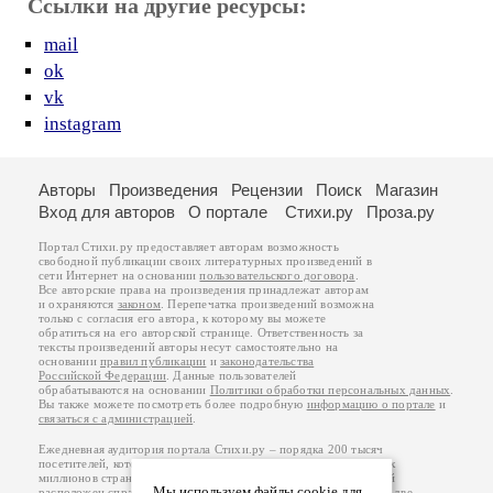
Ссылки на другие ресурсы:
mail
ok
vk
instagram
Авторы
Произведения
Рецензии
Поиск
Магазин
Вход для авторов
О портале
Стихи.ру
Проза.ру
Портал Стихи.ру предоставляет авторам возможность
свободной публикации своих литературных произведений в
сети Интернет на основании
пользовательского договора
.
Все авторские права на произведения принадлежат авторам
и охраняются
законом
. Перепечатка произведений возможна
только с согласия его автора, к которому вы можете
обратиться на его авторской странице. Ответственность за
тексты произведений авторы несут самостоятельно на
основании
правил публикации
и
законодательства
Российской Федерации
. Данные пользователей
обрабатываются на основании
Политики обработки персональных данных
.
Вы также можете посмотреть более подробную
информацию о портале
и
связаться с администрацией
.
Ежедневная аудитория портала Стихи.ру – порядка 200 тысяч
посетителей, которые в общей сумме просматривают более двух
миллионов страниц по данным счетчика посещаемости, который
Мы используем файлы cookie для
расположен справа от этого текста. В каждой графе указано по две