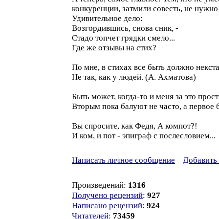
конкуренции, затмили совесть, не нужн
Удивительное дело:
Возгордившись, снова сник, -
Стадо топчет грядки смело...
Где же отзывы на стих?
По мне, в стихах все быть должно некста
Не так, как у людей. (А. Ахматова)
Быть может, когда-то и меня за это простя
Вторым пока балуют не часто, а первое б
Вы спросите, как Федя, А компот?!
И ком, и пот - эпиграф с послесловием...
Написать личное сообщение
Добавить 
Произведений:
1316
Получено рецензий
:
927
Написано рецензий
:
924
Читателей
:
73459