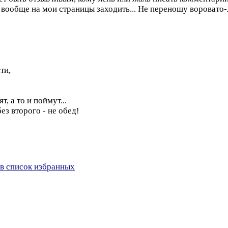
о вообще на мои страницы заходить... Не переношу вороват
ти,
т, а то и поймут...
ез второго - не обед!
в список избранных