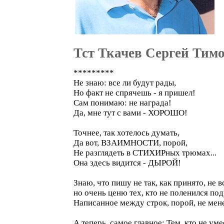
Тст Ткачев Сергей Тим
*********
Не знаю: все ли будут рады,
Но факт не спрячешь - я пришел!
Сам понимаю: не награда!
Да, мне тут с вами - ХОРОШО!
Точнее, так хотелось думать,
Да вот, ВЗАИМНОСТИ, порой,
Не разглядеть в СТИХИРных трюмах...
Она здесь видится - ДЫРОЙ!
Знаю, что пишу не так, как принято, не в
но очень ценю тех, кто не поленился поду
Написанное между строк, порой, не мене
А теперь, самое главное: Тем, кто не у