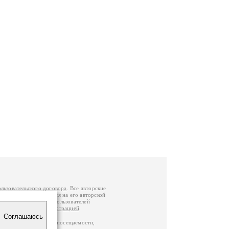
ользовательского договора
. Все авторские
у вы можете обратиться на его авторской
й Федерации
. Данные пользователей
е
и
связаться с администрацией
.
Соглашаюсь
ц по данным счетчика посещаемости,