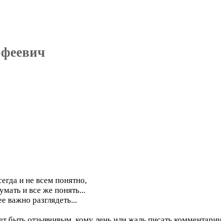
офеевич
сегда и не всем понятно,
мать и все же понять...
е важно разглядеть...
меет быть отзывчивым, кому лень или жаль писать комментари