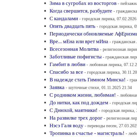
Зима в сугробах из восторгов
- пейзажн
Когда свершится, разбудите
- гражданска
С кандалами
- городская лирика, 07.02.2026
Опять двадцать пять
- городская лирика, 0
Периодически обновляемые АфЕризм
Вре... мЕна или врет мИна
- гражданская 
Всесезонная Молитва
- религиозная лирик
Заботливые пофигисты
- гражданская лир
Гамбит в любви
- любовная лирика, 07.12.2
Спасибо за все
- городская лирика, 30.11.2
В надежде стать Гимном Минска!
- гра
Заявка
- шуточные стихи, 01.11.2025 21:34
С родником жизни, любимая!
- любовная
До нитки, как под дождем
- городская ли
С Днюхой, маятники!
- городская лирика, 
На развилке трех дорог
- религиозная лир
Нэсэ Галя воду
- переводы песен, 27.03.202
Тропинка в счастье - магистраль!
- люб