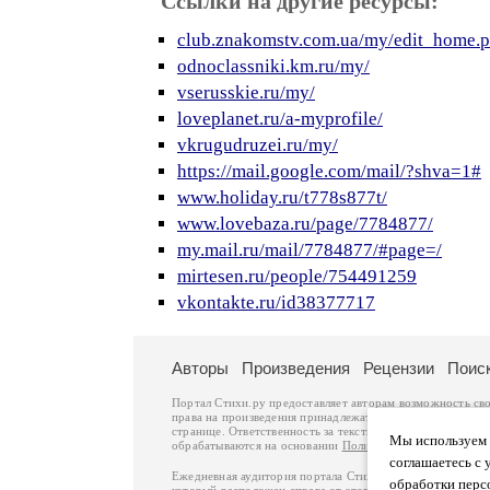
Ссылки на другие ресурсы:
club.znakomstv.com.ua/my/edit_home.
odnoclassniki.km.ru/my/
vserusskie.ru/my/
loveplanet.ru/a-myprofile/
vkrugudruzei.ru/my/
https://mail.google.com/mail/?shva=1#
www.holiday.ru/t778s877t/
www.lovebaza.ru/page/7784877/
my.mail.ru/mail/7784877/#page=/
mirtesen.ru/people/754491259
vkontakte.ru/id38377717
Авторы
Произведения
Рецензии
Поис
Портал Стихи.ру предоставляет авторам возможность св
права на произведения принадлежат авторам и охраняют
странице. Ответственность за тексты произведений авто
Мы используем ф
обрабатываются на основании
Политики обработки перс
соглашаетесь с 
Ежедневная аудитория портала Стихи.ру – порядка 200 
обработки перс