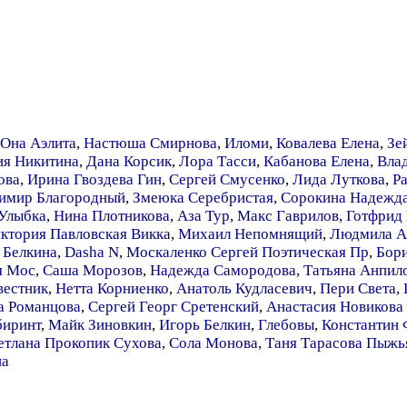
Она Аэлита
,
Настюша Смирнова
,
Иломи
,
Ковалева Елена
,
Зе
ия Никитина
,
Дана Корсик
,
Лора Тасси
,
Кабанова Елена
,
Вла
ова
,
Ирина Гвоздева Гин
,
Сергей Смусенко
,
Лида Луткова
,
Р
имир Благородный
,
Змеюка Серебристая
,
Сорокина Надежд
 Улыбка
,
Нина Плотникова
,
Аза Тур
,
Макс Гаврилов
,
Готфрид 
ктория Павловская Викка
,
Михаил Непомнящий
,
Людмила А
 Белкина
,
Dasha N
,
Москаленко Сергей Поэтическая Пр
,
Бор
я Мос
,
Саша Морозов
,
Надежда Самородова
,
Татьяна Анпил
вестник
,
Нетта Корниенко
,
Анатоль Кудласевич
,
Пери Света
,
а Романцова
,
Сергей Георг Сретенский
,
Анастасия Новикова
биринт
,
Майк Зиновкин
,
Игорь Белкин
,
Глебовы
,
Константин
етлана Прокопик Сухова
,
Сола Монова
,
Таня Тарасова Пыжь
на