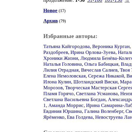
продолжение:
1-50
51-100
101-150
→
Новое
(17)
Архив
(79)
Избранные авторы:
Татьяна Кайгородова
,
Вероника Курган
,
Раздобреев
,
Ирина Орлова-Зуева
,
Натал
Хроники Жизни
,
Людмила Бенёва-Колег
Наталья Головина
,
Ольга Бабицкая
,
Влад
Лилия Отрадная
,
Вячеслав Салиев
,
Твоя
Елена Немоловская
,
Сережа Никакой
,
Ви
Илона Кулин
,
Шотландский Виски
,
Мара
Морозов
,
Творческая Мастерская Серге
Пламя Горячо
,
Светлана Усманова
,
Неиз
Светлана Васильевна Богдан
,
Александр
1
,
Аманда Моррис
,
Ирина Самарина-Ла
Евдиния Юршина
,
Галина Воленберг
,
Св
Ярёменко
,
Ева Голдева
,
Невоструева Ла