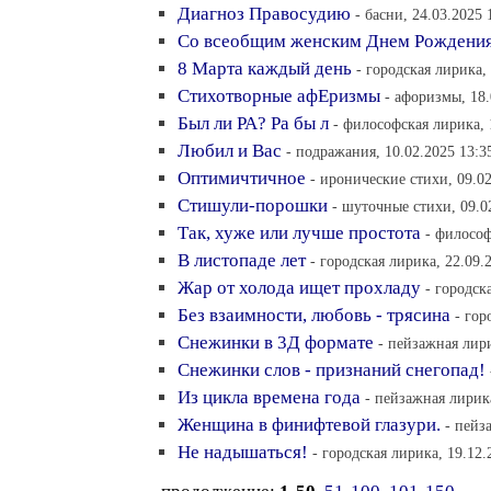
Диагноз Правосудию
- басни, 24.03.2025 
Со всеобщим женским Днем Рождени
8 Марта каждый день
- городская лирика,
Стихотворные афЕризмы
- афоризмы, 18.
Был ли РА? Ра бы л
- философская лирика, 
Любил и Вас
- подражания, 10.02.2025 13:3
Оптимичтичное
- иронические стихи, 09.02
Стишули-порошки
- шуточные стихи, 09.0
Так, хуже или лучше простота
- философ
В листопаде лет
- городская лирика, 22.09.
Жар от холода ищет прохладу
- городск
Без взаимности, любовь - трясина
- гор
Снежинки в 3Д формате
- пейзажная лири
Снежинки слов - признаний снегопад!
Из цикла времена года
- пейзажная лирика
Женщина в финифтевой глазури.
- пейз
Не надышаться!
- городская лирика, 19.12.