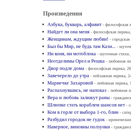
Произведения
Азбука, букварь, алфавит
- философская л
Найдет ли она меня
- философская лирика,
Женщинам, ждущим любви!
- городская
Был бы Мир, не будь там Кази...
- шуточ
Ни коня, ни мотоблока
- шуточные стихи, 
Неотделимы Орел и Решка
- любовная ли
Двор подле дома
- философская лирика, 26
Завечерело до утра
- пейзажная лирика, 2
Мариечке Захаровой
- любовная лирика, 
Распахнувшись, не напоказ
- любовная л
Вера и любовь залижут раны
- гражданс
Шлюпке стать кораблем шансов нет
- 
Ком в горле от выбора 1-го, блин
- сати
Разбудил городок не гудок
- иронические
Наверное, виновны ползунки
- гражданс