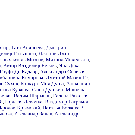
йлар
,
Тата Андреева
,
Дмитрий
димир Гальченко
,
Джонни Джон
,
азрыхлитель Мозгов
,
Михаил Михельзон
,
а
,
Автор Владимир Беляев
,
Яна Дека
,
Груфт Де Кадавр
,
Александра Огневая
,
кбаровна Комарова
,
Дмитрий Мазин Гс
,
ис Сухов
,
Конкурс Моя Душа
,
Александр
огова Кузяева
,
Саша Душкин
,
Мишель
Lenas
,
Вадим Шарыгин
,
Галина Рижская
,
 8
,
Горькая Девочка
,
Владимир Баграмов
 Фролов-Крымский
,
Наталья Волкова 3
,
янова
,
Александр Занев
,
Александр