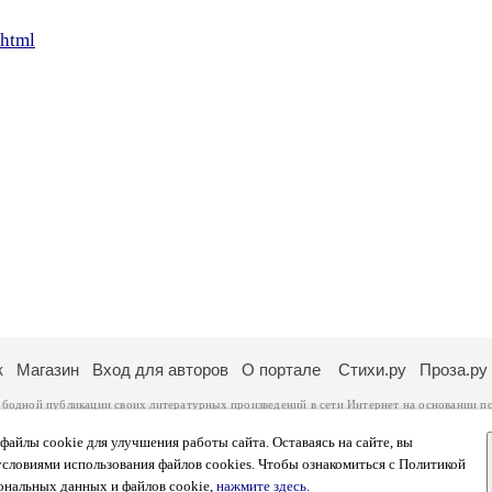
phtml
к
Магазин
Вход для авторов
О портале
Стихи.ру
Проза.ру
ободной публикации своих литературных произведений в сети Интернет на основании
п
ся
законом
. Перепечатка произведений возможна только с согласия его автора, к котором
ры несут самостоятельно на основании
правил публикации
и
законодательства Российско
айлы cookie для улучшения работы сайта. Оставаясь на сайте, вы
ональных данных
. Вы также можете посмотреть более подробную
информацию о портал
условиями использования файлов cookies. Чтобы ознакомиться с Политикой
тысяч посетителей, которые в общей сумме просматривают более двух миллионов страни
ональных данных и файлов cookie,
нажмите здесь
.