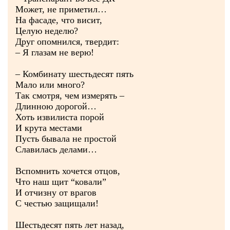
Может, не приметил…
На фасаде, что висит,
Целую неделю?
Друг опомнился, твердит:
– Я глазам не верю!
– Комбинату шестьдесят пять
Мало или много?
Так смотря, чем измерять –
Длинною дорогой…
Хоть извилиста порой
И крута местами
Пусть бывала не простой
Славилась делами…
Вспомнить хочется отцов,
Что наш щит “ковали”
И отчизну от врагов
С честью защищали!
Шестьдесят пять лет назад,