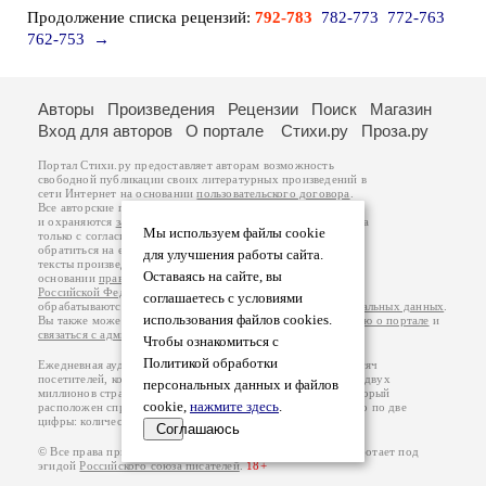
Продолжение списка рецензий:
792-783
782-773
772-763
762-753
→
Авторы
Произведения
Рецензии
Поиск
Магазин
Вход для авторов
О портале
Стихи.ру
Проза.ру
Портал Стихи.ру предоставляет авторам возможность
свободной публикации своих литературных произведений в
сети Интернет на основании
пользовательского договора
.
Все авторские права на произведения принадлежат авторам
и охраняются
законом
. Перепечатка произведений возможна
Мы используем файлы cookie
только с согласия его автора, к которому вы можете
обратиться на его авторской странице. Ответственность за
для улучшения работы сайта.
тексты произведений авторы несут самостоятельно на
Оставаясь на сайте, вы
основании
правил публикации
и
законодательства
Российской Федерации
. Данные пользователей
соглашаетесь с условиями
обрабатываются на основании
Политики обработки персональных данных
.
использования файлов cookies.
Вы также можете посмотреть более подробную
информацию о портале
и
связаться с администрацией
.
Чтобы ознакомиться с
Политикой обработки
Ежедневная аудитория портала Стихи.ру – порядка 200 тысяч
посетителей, которые в общей сумме просматривают более двух
персональных данных и файлов
миллионов страниц по данным счетчика посещаемости, который
cookie,
нажмите здесь
.
расположен справа от этого текста. В каждой графе указано по две
цифры: количество просмотров и количество посетителей.
Соглашаюсь
© Все права принадлежат авторам, 2000-2026. Портал работает под
эгидой
Российского союза писателей
.
18+