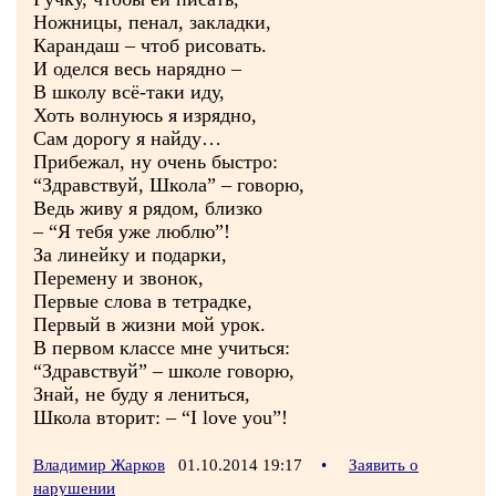
Ножницы, пенал, закладки,
Карандаш – чтоб рисовать.
И оделся весь нарядно –
В школу всё-таки иду,
Хоть волнуюсь я изрядно,
Сам дорогу я найду…
Прибежал, ну очень быстро:
“Здравствуй, Школа” – говорю,
Ведь живу я рядом, близко
– “Я тебя уже люблю”!
За линейку и подарки,
Перемену и звонок,
Первые слова в тетрадке,
Первый в жизни мой урок.
В первом классе мне учиться:
“Здравствуй” – школе говорю,
Знай, не буду я лениться,
Школа вторит: – “I love you”!
Владимир Жарков
01.10.2014 19:17
•
Заявить о
нарушении