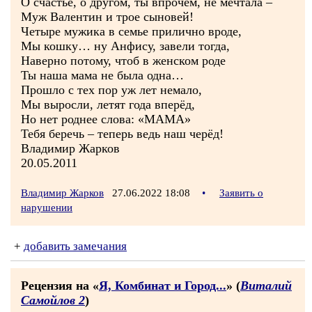
О счастье, о другом, ты впрочем, не мечтала –
Муж Валентин и трое сыновей!
Четыре мужика в семье прилично вроде,
Мы кошку… ну Анфису, завели тогда,
Наверно потому, чтоб в женском роде
Ты наша мама не была одна…
Прошло с тех пор уж лет немало,
Мы выросли, летят года вперёд,
Но нет роднее слова: «МАМА»
Тебя беречь – теперь ведь наш черёд!
Владимир Жарков
20.05.2011
Владимир Жарков
27.06.2022 18:08
•
Заявить о
нарушении
+
добавить замечания
Рецензия на «
Я, Комбинат и Город...
» (
Виталий
Самойлов 2
)