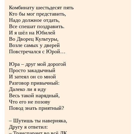
Комбинату шестьдесят пять
Кто бы мог представить,
Надо должное отдать,
Все спешат поздравить.
И я шёл на Юбилей
Во Дворец Культуры,
Возле самых у дверей
Повстречался с Юрой…
Юра – друг мой дорогой
Просто закадычный
И затеял он со мной
Разговор привычный:
Далеко ли я иду
Весь такой нарядный,
Что его не позову
Повод знать приятный?
– Шутишь ты наверняка,
Другу я ответил:
– Транспарант во всё ДК