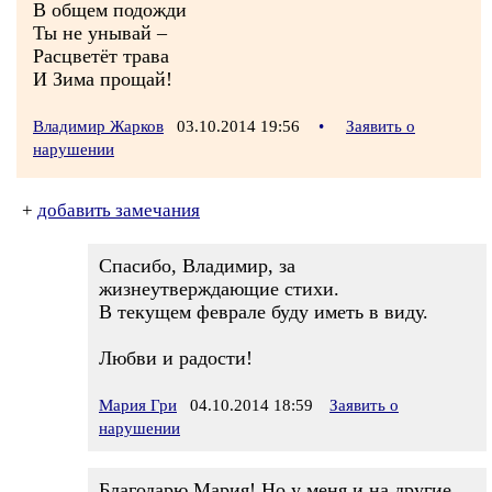
В общем подожди
Ты не унывай –
Расцветёт трава
И Зима прощай!
Владимир Жарков
03.10.2014 19:56
•
Заявить о
нарушении
+
добавить замечания
Спасибо, Владимир, за
жизнеутверждающие стихи.
В текущем феврале буду иметь в виду.
Любви и радости!
Мария Гри
04.10.2014 18:59
Заявить о
нарушении
Благодарю Мария! Но у меня и на другие