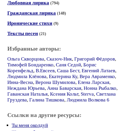
Любовная лирика
(794)
Гражданская лирика
(148)
Иронические стихи
(9)
Тексты песен
(21)
Избранные авторы:
Ольга Скворцова
,
Сказоч-Ник
,
Григорий Фёдоров
,
Тимофей Бондаренко
,
Саня Седой
,
Борис
Коренфельд
,
В.Евсеев
,
Саша Бест
,
Евгений Латаев
,
Людмила Клёнова
,
Екатерина Ку
,
Вера Авраменко
,
Инна-Весна
,
Верона Шумилова
,
Елена Ларская
,
Неждана Юрьева
,
Анна Баварская
,
Нонна Рыбалко
,
Гаванская Наталья
,
Ксения Кольт
,
Sterva
,
Светлана
Груздева
,
Галина Тишкова
,
Людмила Волкова 6
Ссылки на другие ресурсы:
Ты меня околдуй