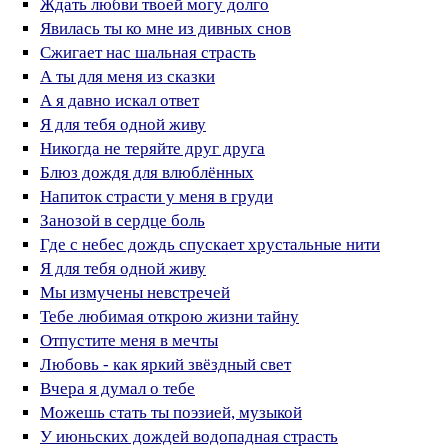
Ждать любви твоей могу долго
Явилась ты ко мне из дивных снов
Сжигает нас шальная страсть
А ты для меня из сказки
А я давно искал ответ
Я для тебя одной живу
Никогда не теряйте друг друга
Блюз дождя для влюблённых
Напиток страсти у меня в груди
Занозой в сердце боль
Где с небес дождь спускает хрустальные нити
Я для тебя одной живу
Мы измучены невстречей
Тебе любимая открою жизни тайну
Отпустите меня в мечты
Любовь - как яркий звёздный свет
Вчера я думал о тебе
Можешь стать ты поэзией, музыкой
У июньских дождей водопадная страсть