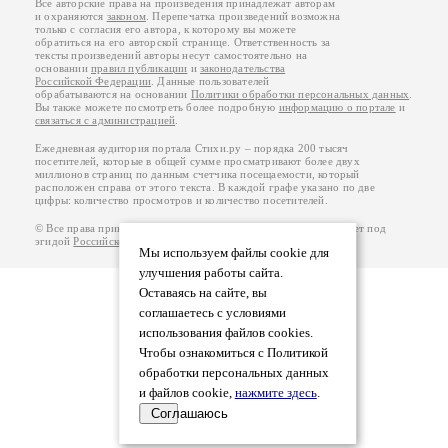
Все авторские права на произведения принадлежат авторам
и охраняются
законом
. Перепечатка произведений возможна
только с согласия его автора, к которому вы можете
обратиться на его авторской странице. Ответственность за
тексты произведений авторы несут самостоятельно на
основании
правил публикации
и
законодательства
Российской Федерации
. Данные пользователей
обрабатываются на основании
Политики обработки персональных данных
.
Вы также можете посмотреть более подробную
информацию о портале
и
связаться с администрацией
.
Ежедневная аудитория портала Стихи.ру – порядка 200 тысяч
посетителей, которые в общей сумме просматривают более двух
миллионов страниц по данным счетчика посещаемости, который
расположен справа от этого текста. В каждой графе указано по две
цифры: количество просмотров и количество посетителей.
© Все права принадлежат авторам, 2000-2026. Портал работает под
эгидой
Российского союза писателей
.
18+
Мы используем файлы cookie для
улучшения работы сайта.
Оставаясь на сайте, вы
соглашаетесь с условиями
использования файлов cookies.
Чтобы ознакомиться с Политикой
обработки персональных данных
и файлов cookie,
нажмите здесь
.
Соглашаюсь