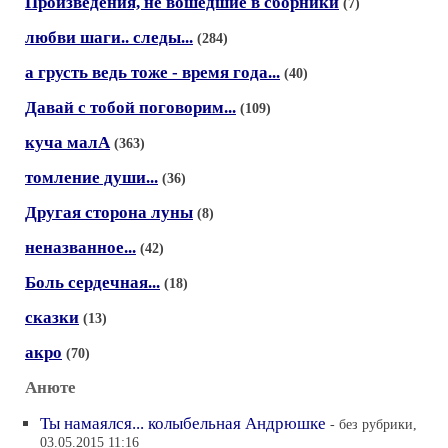
Произведения, не вошедшие в сборники
(7)
любви шаги.. следы...
(284)
а грусть ведь тоже - время года...
(40)
Давай с тобой поговорим...
(109)
куча малА
(363)
томление души...
(36)
Другая сторона луны
(8)
неназванное...
(42)
Боль сердечная...
(18)
сказки
(13)
акро
(70)
Анюте
Ты намаялся... колыбельная Андрюшке
- без рубрики,
03.05.2015 11:16