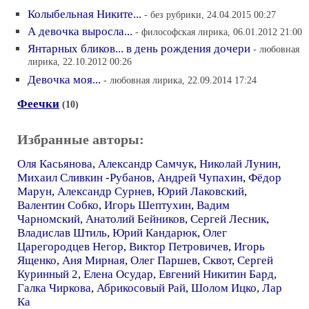
Колыбельная Никите...
- без рубрики, 24.04.2015 00:27
А девочка выросла...
- философская лирика, 06.01.2012 21:00
Янтарных бликов... в день рождения дочери
- любовная
лирика, 22.10.2012 00:26
Девочка моя...
- любовная лирика, 22.09.2014 17:24
Феечки
(10)
Избранные авторы:
Оля Касьянова
,
Александр Самчук
,
Николай Лунин
,
Михаил Сливкин -Рубанов
,
Андрей Чупахин
,
Фёдор
Марун
,
Александр Сурнев
,
Юрий Лаковский
,
Валентин Собко
,
Игорь Шептухин
,
Вадим
Чарномский
,
Анатолий Бейников
,
Сергей Лесник
,
Владислав Штиль
,
Юрий Кандарюк
,
Олег
Царегородцев Негор
,
Виктор Петровичев
,
Игорь
Ященко
,
Аня Мирная
,
Олег Паршев
,
Сквот
,
Сергей
Куринный 2
,
Елена Осудар
,
Евгений Никитин Бард
,
Галка Чиркова
,
Абрикосовый Рай
,
Шолом Ицко
,
Лар
Ка