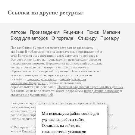
Ссылки на другие ресурсы:
Авторы
Произведения
Рецензии
Поиск
Магазин
Вход для авторов
О портале
Стихи.ру
Проза.ру
Портал Стихи.ру предоставляет авторам возможность
свободной публикации своих литературных произведений в
сети Интернет на основании
пользовательского договора
.
Все авторские права на произведения принадлежат авторам
и охраняются
законом
. Перепечатка произведений возможна
только с согласия его автора, к которому вы можете
обратиться на его авторской странице. Ответственность за
тексты произведений авторы несут самостоятельно на
основании
правил публикации
и
законодательства
Российской Федерации
. Данные пользователей
обрабатываются на основании
Политики обработки персональных данных
.
Вы также можете посмотреть более подробную
информацию о портале
и
связаться с администрацией
.
Ежедневная аудитория портала Стихи.ру – порядка 200 тысяч
посетителей, которые в общей сумме просматривают более двух
миллионов страниц по данным счетчика посещаемости, который
Мы используем файлы cookie для
расположен справа от этого текста. В каждой графе указано по две
цифры: количество просмотров и количество посетителей.
улучшения работы сайта.
Оставаясь на сайте, вы
© Все права принадлежат авторам, 2000-2026. Портал работает под
эгидой
Российского союза писателей
.
18+
соглашаетесь с условиями