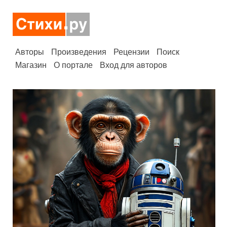
Авторы
Произведения
Рецензии
Поиск
Магазин
О портале
Вход для авторов