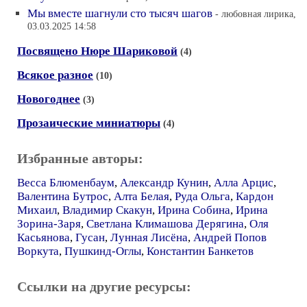
Мы вместе шагнули сто тысяч шагов
- любовная лирика,
03.03.2025 14:58
Посвящено Нюре Шариковой
(4)
Всякое разное
(10)
Новогоднее
(3)
Прозаические миниатюры
(4)
Избранные авторы:
Весса Блюменбаум
,
Александр Кунин
,
Алла Арцис
,
Валентина Бутрос
,
Алта Белая
,
Руда Ольга
,
Кардон
Михаил
,
Владимир Скакун
,
Ирина Собина
,
Ирина
Зорина-Заря
,
Светлана Климашова Дерягина
,
Оля
Касьянова
,
Гусан
,
Лунная Лисёна
,
Андрей Попов
Воркута
,
Пушкинд-Оглы
,
Константин Банкетов
Ссылки на другие ресурсы: