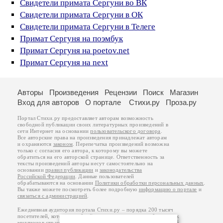
Свидетели примата Сергуни во ВК
Свидетели примата Сергуни в ОК
Свидетели примата Сергуни в Телеге
Примат Сергуня на поэмбук
Примат Сергуня на poetov.net
Примат Сергуня на next
Авторы
Произведения
Рецензии
Поиск
Магазин
Вход для авторов
О портале
Стихи.ру
Проза.ру
Портал Стихи.ру предоставляет авторам возможность
свободной публикации своих литературных произведений в
сети Интернет на основании
пользовательского договора
.
Все авторские права на произведения принадлежат авторам
и охраняются
законом
. Перепечатка произведений возможна
только с согласия его автора, к которому вы можете
обратиться на его авторской странице. Ответственность за
тексты произведений авторы несут самостоятельно на
основании
правил публикации
и
законодательства
Российской Федерации
. Данные пользователей
обрабатываются на основании
Политики обработки персональных данных
.
Вы также можете посмотреть более подробную
информацию о портале
и
связаться с администрацией
.
Ежедневная аудитория портала Стихи.ру – порядка 200 тысяч
посетителей, которые в общей сумме просматривают более двух
миллионов страниц по данным счетчика посещаемости, который