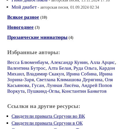
- авторская песня, 13.11.2024 17:18
Мой диабет
- авторская песня, 01.09.2024 02:34
Всякое разное
(10)
Новогоднее
(3)
Прозаические миниатюры
(4)
Избранные авторы:
Весса Блюменбаум
,
Александр Кунин
,
Алла Арцис
,
Валентина Бутрос
,
Алта Белая
,
Руда Ольга
,
Кардон
Михаил
,
Владимир Скакун
,
Ирина Собина
,
Ирина
Зорина-Заря
,
Светлана Климашова Дерягина
,
Оля
Касьянова
,
Гусан
,
Лунная Лисёна
,
Андрей Попов
Воркута
,
Пушкинд-Оглы
,
Константин Банкетов
Ссылки на другие ресурсы:
Свидетели примата Сергуни во ВК
Свидетели примата Сергуни в ОК