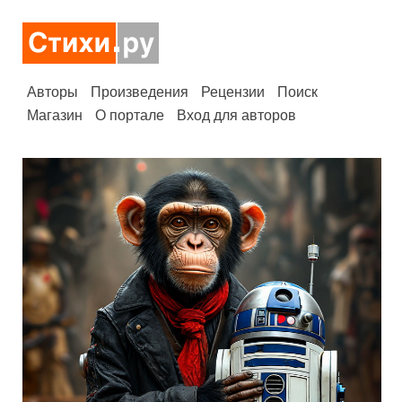
Авторы
Произведения
Рецензии
Поиск
Магазин
О портале
Вход для авторов