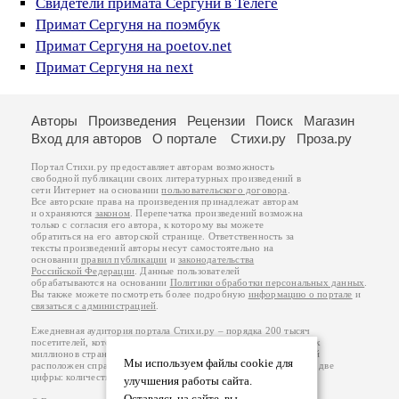
Свидетели примата Сергуни в Телеге
Примат Сергуня на поэмбук
Примат Сергуня на poetov.net
Примат Сергуня на next
Авторы
Произведения
Рецензии
Поиск
Магазин
Вход для авторов
О портале
Стихи.ру
Проза.ру
Портал Стихи.ру предоставляет авторам возможность
свободной публикации своих литературных произведений в
сети Интернет на основании
пользовательского договора
.
Все авторские права на произведения принадлежат авторам
и охраняются
законом
. Перепечатка произведений возможна
только с согласия его автора, к которому вы можете
обратиться на его авторской странице. Ответственность за
тексты произведений авторы несут самостоятельно на
основании
правил публикации
и
законодательства
Российской Федерации
. Данные пользователей
обрабатываются на основании
Политики обработки персональных данных
.
Вы также можете посмотреть более подробную
информацию о портале
и
связаться с администрацией
.
Ежедневная аудитория портала Стихи.ру – порядка 200 тысяч
посетителей, которые в общей сумме просматривают более двух
миллионов страниц по данным счетчика посещаемости, который
Мы используем файлы cookie для
расположен справа от этого текста. В каждой графе указано по две
цифры: количество просмотров и количество посетителей.
улучшения работы сайта.