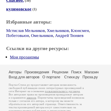
Спасибо.
(50)
кудимовское
(1)
Избранные авторы:
Мстислав Мельников
,
Хмельников
,
Клонсмен
,
Побеговьюн
,
Омельников
,
Андрей Тюняев
Ссылки на другие ресурсы:
Мои прозаизмы
Авторы
Произведения
Рецензии
Поиск
Магазин
Вход для авторов
О портале
Стихи.ру
Проза.ру
Портал Стихи.ру предоставляет авторам возможность
свободной публикации своих литературных произведений в
сети Интернет на основании
пользовательского договора
.
Все авторские права на произведения принадлежат авторам
и охраняются
законом
. Перепечатка произведений возможна
только с согласия его автора, к которому вы можете
обратиться на его авторской странице. Ответственность за
тексты произведений авторы несут самостоятельно на
основании
правил публикации
и
законодательства