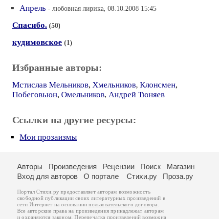
Апрель
- любовная лирика, 08.10.2008 15:45
Спасибо.
(50)
кудимовское
(1)
Избранные авторы:
Мстислав Мельников
,
Хмельников
,
Клонсмен
,
Побеговьюн
,
Омельников
,
Андрей Тюняев
Ссылки на другие ресурсы:
Мои прозаизмы
Авторы
Произведения
Рецензии
Поиск
Магазин
Вход для авторов
О портале
Стихи.ру
Проза.ру
Портал Стихи.ру предоставляет авторам возможность
свободной публикации своих литературных произведений в
сети Интернет на основании
пользовательского договора
.
Все авторские права на произведения принадлежат авторам
и охраняются
законом
. Перепечатка произведений возможна