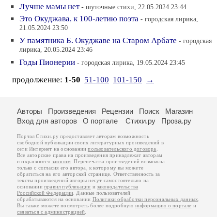
Лучше мамы нет
- шуточные стихи, 22.05.2024 23:44
Это Окуджава, к 100-летию поэта
- городская лирика,
21.05.2024 23:50
У памятника Б. Окуджаве на Старом Арбате
- городская
лирика, 20.05.2024 23:46
Годы Пионерии
- городская лирика, 19.05.2024 23:45
продолжение:
1-50
51-100
101-150
→
Авторы
Произведения
Рецензии
Поиск
Магазин
Вход для авторов
О портале
Стихи.ру
Проза.ру
Портал Стихи.ру предоставляет авторам возможность
свободной публикации своих литературных произведений в
сети Интернет на основании
пользовательского договора
.
Все авторские права на произведения принадлежат авторам
и охраняются
законом
. Перепечатка произведений возможна
только с согласия его автора, к которому вы можете
обратиться на его авторской странице. Ответственность за
тексты произведений авторы несут самостоятельно на
основании
правил публикации
и
законодательства
Российской Федерации
. Данные пользователей
обрабатываются на основании
Политики обработки персональных данных
.
Вы также можете посмотреть более подробную
информацию о портале
и
связаться с администрацией
.