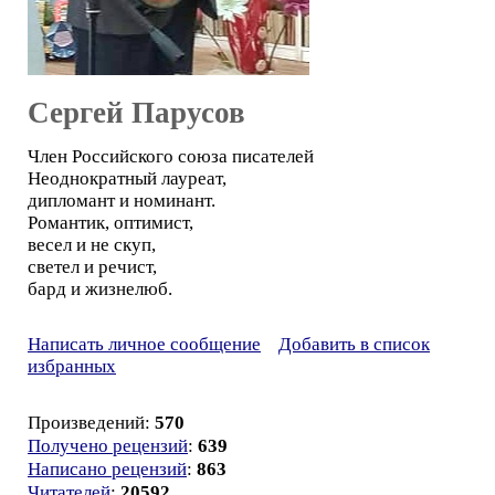
Сергей Парусов
Член Российского союза писателей
Неоднократный лауреат,
дипломант и номинант.
Романтик, оптимист,
весел и не скуп,
светел и речист,
бард и жизнелюб.
Написать личное сообщение
Добавить в список
избранных
Произведений:
570
Получено рецензий
:
639
Написано рецензий
:
863
Читателей
:
20592