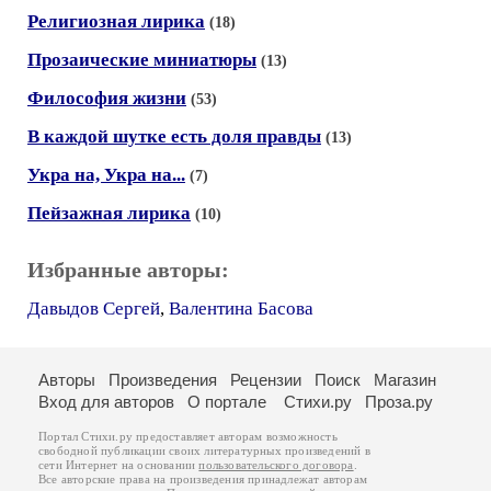
Религиозная лирика
(18)
Прозаические миниатюры
(13)
Философия жизни
(53)
В каждой шутке есть доля правды
(13)
Укра на, Укра на...
(7)
Пейзажная лирика
(10)
Избранные авторы:
Давыдов Сергей
,
Валентина Басова
Авторы
Произведения
Рецензии
Поиск
Магазин
Вход для авторов
О портале
Стихи.ру
Проза.ру
Портал Стихи.ру предоставляет авторам возможность
свободной публикации своих литературных произведений в
сети Интернет на основании
пользовательского договора
.
Все авторские права на произведения принадлежат авторам