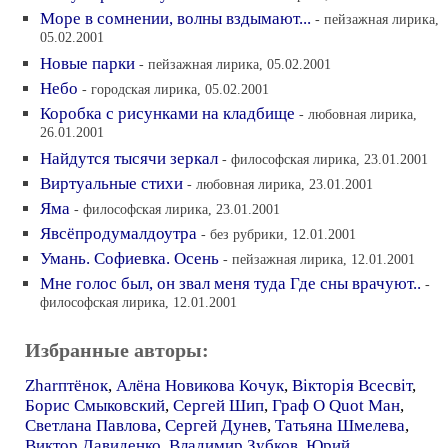
Море в сомнении, волны вздымают...
- пейзажная лирика,
05.02.2001
Новые парки
- пейзажная лирика, 05.02.2001
Небо
- городская лирика, 05.02.2001
Коробка с рисунками на кладбище
- любовная лирика,
26.01.2001
Найдутся тысячи зеркал
- философская лирика, 23.01.2001
Виртуальные стихи
- любовная лирика, 23.01.2001
Яма
- философская лирика, 23.01.2001
Явсёпродумалдоутра
- без рубрики, 12.01.2001
Умань. Софиевка. Осень
- пейзажная лирика, 12.01.2001
Мне голос был, он звал меня туда Где сны врачуют..
-
философская лирика, 12.01.2001
Избранные авторы:
Zharптёнок
,
Алёна Новикова Кочук
,
Вiкторiя Всесвiт
,
Борис Смыковский
,
Сергей Шип
,
Граф О Quot Ман
,
Светлана Павлова
,
Сергей Дунев
,
Татьяна Шмелева
,
Виктор Давиденко
,
Владимир Зубков
,
Юрий