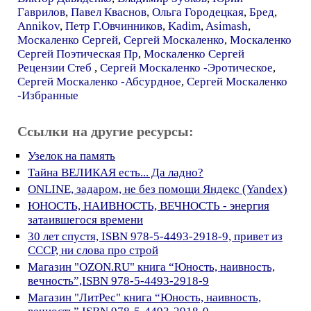
Гаврилов
,
Павел Кваснов
,
Ольга Городецкая
,
Бред
,
Annikov
,
Петр Г.Овчинников
,
Kadim
,
Asimash
,
Москаленко Сергей
,
Сергей Москаленко
,
Москаленко
Сергей Поэтическая Пр
,
Москаленко Сергей
Рецензии Стеб
,
Сергей Москаленко -Эротическое
,
Сергей Москаленко -Абсурдное
,
Сергей Москаленко
-Избранные
Ссылки на другие ресурсы:
Узелок на память
Тайна ВЕЛИКАЯ есть... Да ладно?
ONLINE, задаром, не без помощи Яндекс (Yandex)
ЮНОСТЬ, НАИВНОСТЬ, ВЕЧНОСТЬ - энергия
затаившегося времени
30 лет спустя, ISBN 978-5-4493-2918-9, привет из
СССР, ни слова про строй
Магазин "OZON.RU" книга “Юность, наивность,
вечность”,ISBN 978-5-4493-2918-9
Магазин "ЛитРес" книга “Юность, наивность,