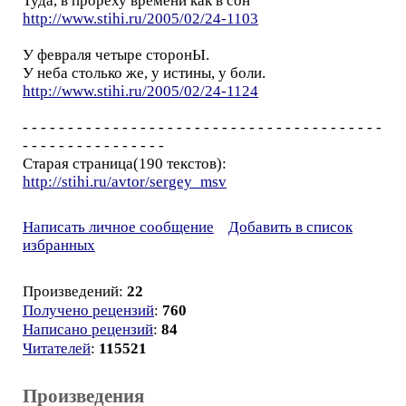
Туда, в прореху времени как в сон
http://www.stihi.ru/2005/02/24-1103
У февраля четыре сторонЫ.
У неба столько же, у истины, у боли.
http://www.stihi.ru/2005/02/24-1124
- - - - - - - - - - - - - - - - - - - - - - - - - - - - - - - - - - - - - - - -
- - - - - - - - - - - - - - - -
Старая страница(190 текстов):
http://stihi.ru/avtor/sergey_msv
Написать личное сообщение
Добавить в список
избранных
Произведений:
22
Получено рецензий
:
760
Написано рецензий
:
84
Читателей
:
115521
Произведения