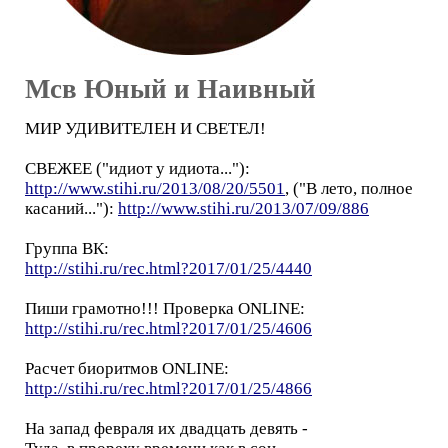
Мсв Юный и Наивный
МИР УДИВИТЕЛЕН И СВЕТЕЛ!
СВЕЖЕЕ ("идиот у идиота..."):
http://www.stihi.ru/2013/08/20/5501
, ("В лето, полное
касаний..."):
http://www.stihi.ru/2013/07/09/886
Группа ВК:
http://stihi.ru/rec.html?2017/01/25/4440
Пиши грамотно!!! Проверка ONLINE:
http://stihi.ru/rec.html?2017/01/25/4606
Расчет биоритмов ONLINE:
http://stihi.ru/rec.html?2017/01/25/4866
На запад февраля их двадцать девять -