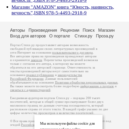
вечность”,ISBN 978-5-4493-2918-9
Магазин "AMAZON" книга “Юность, наивность,
вечность”,ISBN 978-5-4493-2918-9
Авторы
Произведения
Рецензии
Поиск
Магазин
Вход для авторов
О портале
Стихи.ру
Проза.ру
Портал Стихи.ру предоставляет авторам возможность
свободной публикации своих литературных произведений в
сети Интернет на основании
пользовательского договора
.
Все авторские права на произведения принадлежат авторам
и охраняются
законом
. Перепечатка произведений возможна
только с согласия его автора, к которому вы можете
обратиться на его авторской странице. Ответственность за
тексты произведений авторы несут самостоятельно на
основании
правил публикации
и
законодательства
Российской Федерации
. Данные пользователей
обрабатываются на основании
Политики обработки персональных данных
.
Вы также можете посмотреть более подробную
информацию о портале
и
связаться с администрацией
.
Ежедневная аудитория портала Стихи.ру – порядка 200 тысяч
посетителей, которые в общей сумме просматривают более двух
миллионов страниц по данным счетчика посещаемости, который
расположен справа от этого текста. В каждой графе указано по две
цифры: количество просмотров и количество посетителей.
© Все права принадлежат авторам, 2000-2026. Портал работает под
Мы используем файлы cookie для
эгидой
Российского союза писателей
.
18+