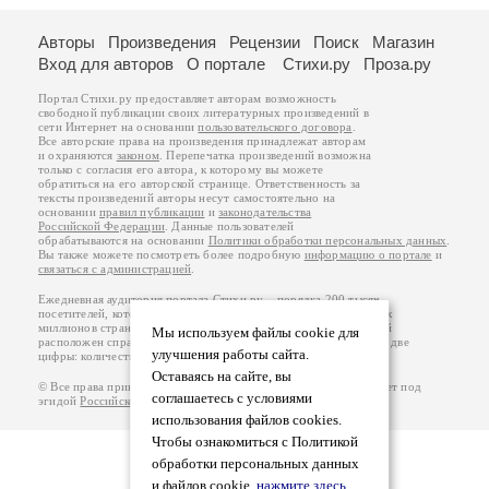
Авторы
Произведения
Рецензии
Поиск
Магазин
Вход для авторов
О портале
Стихи.ру
Проза.ру
Портал Стихи.ру предоставляет авторам возможность
свободной публикации своих литературных произведений в
сети Интернет на основании
пользовательского договора
.
Все авторские права на произведения принадлежат авторам
и охраняются
законом
. Перепечатка произведений возможна
только с согласия его автора, к которому вы можете
обратиться на его авторской странице. Ответственность за
тексты произведений авторы несут самостоятельно на
основании
правил публикации
и
законодательства
Российской Федерации
. Данные пользователей
обрабатываются на основании
Политики обработки персональных данных
.
Вы также можете посмотреть более подробную
информацию о портале
и
связаться с администрацией
.
Ежедневная аудитория портала Стихи.ру – порядка 200 тысяч
посетителей, которые в общей сумме просматривают более двух
миллионов страниц по данным счетчика посещаемости, который
Мы используем файлы cookie для
расположен справа от этого текста. В каждой графе указано по две
улучшения работы сайта.
цифры: количество просмотров и количество посетителей.
Оставаясь на сайте, вы
© Все права принадлежат авторам, 2000-2026. Портал работает под
соглашаетесь с условиями
эгидой
Российского союза писателей
.
18+
использования файлов cookies.
Чтобы ознакомиться с Политикой
обработки персональных данных
и файлов cookie,
нажмите здесь
.