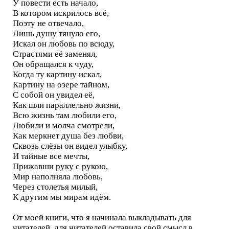
У повести есть начало,
В котором искрилось всё,
Поэту не отвечало,
Лишь душу тянуло его,
Искал он любовь по всюду,
Страстями её заменял,
Он обращался к чуду,
Когда ту картину искал,
Картину на озере тайном,
С собой он увидел её,
Как шли параллельно жизни,
Всю жизнь там любили его,
Любили и молча смотрели,
Как меркнет душа без любви,
Сквозь слёзы он видел улыбку,
И тайные все мечты,
Прижавши руку с рукою,
Мир наполняла любовь,
Через столетья милый,
К другим мы мирам идём.
От моей книги, что я начинала выкладывать для
читателей, для читателей оставила свой смысл в