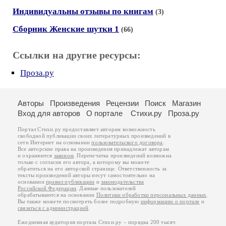
Индивидуальны отзывы по книгам
(3)
Сборник Женские шутки 1
(66)
Ссылки на другие ресурсы:
Проза.ру
Авторы
Произведения
Рецензии
Поиск
Магазин
Вход для авторов
О портале
Стихи.ру
Проза.ру
Портал Стихи.ру предоставляет авторам возможность
свободной публикации своих литературных произведений в
сети Интернет на основании
пользовательского договора
.
Все авторские права на произведения принадлежат авторам
и охраняются
законом
. Перепечатка произведений возможна
только с согласия его автора, к которому вы можете
обратиться на его авторской странице. Ответственность за
тексты произведений авторы несут самостоятельно на
основании
правил публикации
и
законодательства
Российской Федерации
. Данные пользователей
обрабатываются на основании
Политики обработки персональных данных
.
Вы также можете посмотреть более подробную
информацию о портале
и
связаться с администрацией
.
Ежедневная аудитория портала Стихи.ру – порядка 200 тысяч