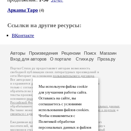
Арканы Таро
(4)
Ссылки на другие ресурсы:
ВКонтакте
Авторы
Произведения
Рецензии
Поиск
Магазин
Вход для авторов
О портале
Стихи.ру
Проза.ру
Портал Стихи.ру предоставляет авторам возможность
свободной публикации своих литературных произведений в
сети Интернет на основании
пользовательского договора
.
Все авторские права на произведения принадлежат авторам
и охраняются
законом
. Перепечатка произведений возможна
Мы используем файлы cookie
только с согласия его автора, к которому вы можете
обратиться на его авторской странице. Ответственность за
для улучшения работы сайта.
тексты произведений авторы несут самостоятельно на
Оставаясь на сайте, вы
основании
правил публикации
и
законодательства
Российской Федерации
. Данные пользователей
соглашаетесь с условиями
обрабатываются на основании
Политики обработки персональных данных
.
использования файлов cookies.
Вы также можете посмотреть более подробную
информацию о портале
и
связаться с администрацией
.
Чтобы ознакомиться с
Политикой обработки
Ежедневная аудитория портала Стихи.ру – порядка 200 тысяч
посетителей, которые в общей сумме просматривают более двух
персональных данных и файлов
миллионов страниц по данным счетчика посещаемости, который