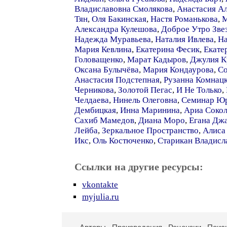
Владиславовна Смолякова
,
Анастасия А
Тян
,
Оля Бакинская
,
Настя Романькова
,
М
Александра Кулешова
,
Доброе Утро Зве
Надежда Муравьева
,
Наталия Ивлева
,
На
Мария Кевлина
,
Екатерина Фесик
,
Екате
Головащенко
,
Марат Кадыров
,
Джулия К
Оксана Булычёва
,
Мария Кондаурова
,
Со
Анастасия Подстепная
,
Рузанна Комнац
Черникова
,
Золотой Пегас
,
И Не Только
,
Челдаева
,
Нинель Олеговна
,
Семинар Юр
Дембицкая
,
Инна Маринина
,
Ариа Соко
Сахиб Мамедов
,
Диана Моро
,
Егана Дж
Лейба
,
Зеркальное Пространство
,
Алиса
Икс
,
Оль Костюченко
,
Старикан Владисл
Ссылки на другие ресурсы:
vkontakte
myjulia.ru