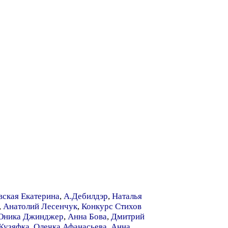
ская Екатерина
,
А.Дебилдэр
,
Наталья
,
Анатолий Лесенчук
,
Конкурс Стихов
ника Джинджер
,
Анна Бова
,
Дмитрий
Кузяфка
,
Олечка Афанасьева
,
Анна