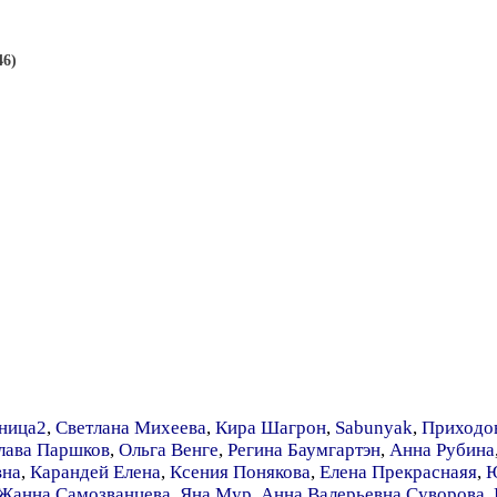
46)
ница2
,
Светлана Михеева
,
Кира Шагрон
,
Sabunyak
,
Приходов
лава Паршков
,
Ольга Венге
,
Регина Баумгартэн
,
Анна Рубина
вна
,
Карандей Елена
,
Ксения Понякова
,
Елена Прекраснаяя
,
Ю
Жанна Самозванцева
,
Яна Мур
,
Анна Валерьевна Суворова
,