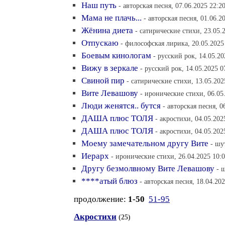
Наш путь
- авторская песня, 07.06.2025 22:2
Мама не плачь...
- авторская песня, 01.06.2
Жёнина диета
- сатирические стихи, 23.05.
Отпускаю
- философская лирика, 20.05.2025
Боевым кинологам
- русский рок, 14.05.20
Вижу в зеркале
- русский рок, 14.05.2025 0
Свиной пир
- сатирические стихи, 13.05.202
Вите Левашову
- иронические стихи, 06.05
Люди женятся.. бутся
- авторская песня, 0
ДАША плюс ТОЛЯ
- акростихи, 04.05.202
ДАША плюс ТОЛЯ
- акростихи, 04.05.202
Моему замечательном другу Вите
- шу
Иерарх
- иронические стихи, 26.04.2025 10:
Другу безмолвному Вите Левашову
- 
****атый блюз
- авторская песня, 18.04.20
продолжение:
1-50
51-95
Акростихи
(25)