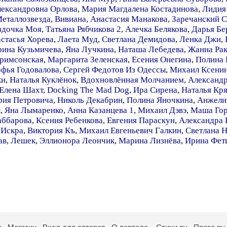
лександровна Орлова
,
Мария Магдалена Костадинова
,
Лидия
еталлозвезда
,
Вивиана
,
Анастасия Манакова
,
Заречанский С
здочка Моя
,
Татьяна Рябчикова 2
,
Алечка Белякова
,
Дарья Бе
стасья Хорева
,
Лаета Муд
,
Светлана Демидова
,
Ленка Джи
,
рина Кузьмичева
,
Яна Лучкина
,
Наташа Лебедева
,
Жанна Ра
римсонская
,
Маргарита Зеленская
,
Есения Онегина
,
Полина 
фья Годовалова
,
Сергей Федотов Из Одессы
,
Михаил Ксени
ки
,
Наталья Куклёнок
,
Вдохновлённая Молчанием
,
Александр
Елена Шахт
,
Docking The Mad Dog
,
Ира Сирена
,
Наталья Кр
ия Петровича
,
Николь Декабрин
,
Полина Яночкина
,
Анжели
л
,
Яна Лымаренко
,
Анна Казанцева 1
,
Михаил Дэвэ
,
Маша Го
аббарова
,
Ксения Ребенкова
,
Евгения Параскун
,
Александра 
 Искра
,
Виктория Къ
,
Михаил Евгеньевич Галкин
,
Светлана 
ав
,
Лешек
,
Эллионора Леончик
,
Марина Лизнёва
,
Ирина Фет