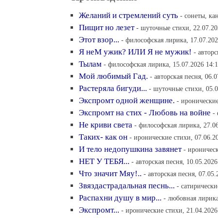
Желаний и стремлений суть
- сонеты, ка
Пищит но лезет
- шуточные стихи, 22.07.20
Этот взор...
- философская лирика, 17.07.202
Я неМ ужик? ИЛИ Я не мужик!
- авторс
Тылам
- философская лирика, 15.07.2026 14:
Мой любимый Гад.
- авторская песня, 06.0
Растеряла бигуди...
- шуточные стихи, 05.0
Экспромт одной женщине.
- иронические
Экспромт на стих - Любовь на войне
-
Не криви света
- философская лирика, 27.06
Таких- как он
- иронические стихи, 07.06.2
И тело недопушкина завянет
- ироническ
НЕТ У ТЕБЯ...
- авторская песня, 10.05.2026
Что значит Мяу!..
- авторская песня, 07.05.
Звяздастрадальная песнь...
- сатирически
Распахни душу в мир...
- любовная лирика
Экспромт...
- иронические стихи, 21.04.2026