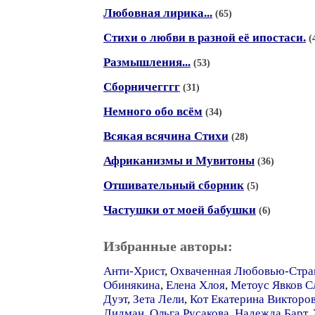
Любовная лирика...
(65)
Стихи о любви в разной её ипостаси.
(
Размышления...
(53)
Сборничегггг
(31)
Немного обо всём
(34)
Всякая всячина Стихи
(28)
Африканизмы и Мувитоны
(36)
Отшивательный сборник
(5)
Частушки от моей бабушки
(6)
Избранные авторы:
Анти-Христ
,
Охваченная Любовью-Стра
Обинякина
,
Елена Хлоя
,
Метоус Явков С
Дуэт
,
Зета Лели
,
Кот Екатерина Викторо
Лидман
,
Ольга Русакова
,
Надежда Барт
,