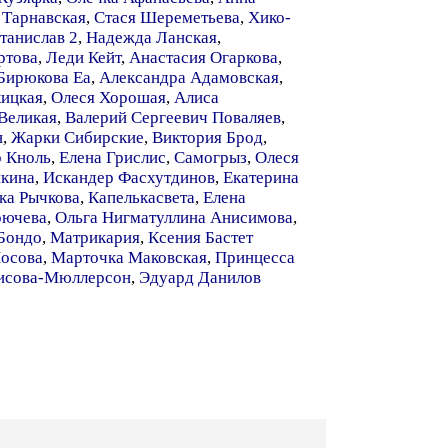
 Тарнавская
,
Стася Шереметьева
,
Хико-
танислав 2
,
Надежда Ланская
,
ртова
,
Леди Кейт
,
Анастасия Огаркова
,
Бирюкова Еа
,
Александра Адамовская
,
кицкая
,
Олеся Хорошая
,
Алиса
Великая
,
Валерий Сергеевич Поваляев
,
н
,
Жарки Сибирские
,
Виктория Брод
,
 Кноль
,
Елена Грислис
,
Самогрыз
,
Олеся
якина
,
Искандер Фасхутдинов
,
Екатерина
ка Рычкова
,
Капелькасвета
,
Елена
рючева
,
Ольга Нигматуллина Анисимова
,
Бондо
,
Матрикария
,
Ксения Бастет
Носова
,
Марточка Маковская
,
Принцесса
исова-Мюллерсон
,
Эдуард Данилов