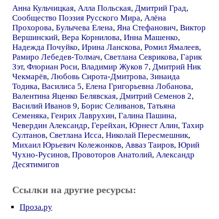
Анна Кульчицкая
,
Алла Польская
,
Дмитрий Град
,
Сообщество Поэзия Русского Мира
,
Алёна
Прохорова
,
Булычева Елена
,
Яна Стефанович
,
Виктор
Вершинский
,
Вера Корнилова
,
Инна Машенко
,
Надежда Почуйко
,
Ирина Ланскова
,
Ромил Ямалеев
,
Рамиро Лебедев-Толмач
,
Светлана Севрикова
,
Гарик
Зэт
,
Флориан Роси
,
Владимир Жуков 7
,
Дмитрий Ник
Чекмарёв
,
Любовь Сирота-Дмитрова
,
Зинаида
Тодика
,
Василиса 5
,
Елена Григорьевна Лобанова
,
Валентина Яценко Белявская
,
Дмитрий Семенов 2
,
Василий Иванов 9
,
Борис Селиванов
,
Татьяна
Семеняка
,
Генрих Лаврухин
,
Галина Пашина
,
Чевердин Александр
,
Герейхан
,
Юрнест Алин
,
Тахир
Султанов
,
Светлана Исса
,
Николай Пересмешник
,
Михаил Юрьевич Колежонков
,
Авваз Таиров
,
Юрий
Чухно-Русинов
,
Провоторов Анатолий
,
Александр
Десятимигов
Ссылки на другие ресурсы:
Проза.ру