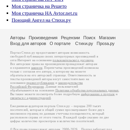
Моя страничка на Решето
Моя страничка НА Avtor.net.ru
Поющий Ангел на Стихи.ру
Авторы
Произведения
Рецензии
Поиск
Магазин
Вход для авторов
О портале
Стихи.ру
Проза.ру
Портал Стихи.ру предоставляет авторам возможность
свободной публикации своих литературных произведений в
сети Интернет на основании
пользовательского договора
.
Все авторские права на произведения принадлежат авторам
и охраняются
законом
. Перепечатка произведений возможна
только с согласия его автора, к которому вы можете
обратиться на его авторской странице. Ответственность за
тексты произведений авторы несут самостоятельно на
основании
правил публикации
и
законодательства
Российской Федерации
. Данные пользователей
обрабатываются на основании
Политики обработки персональных данных
.
Вы также можете посмотреть более подробную
информацию о портале
и
связаться с администрацией
.
Ежедневная аудитория портала Стихи.ру – порядка 200 тысяч
посетителей, которые в общей сумме просматривают более двух
миллионов страниц по данным счетчика посещаемости, который
расположен справа от этого текста. В каждой графе указано по две
цифры: количество просмотров и количество посетителей.
© Все права принадлежат авторам, 2000-2026. Портал работает под