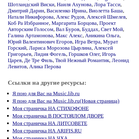
Шотландский Виски
,
Наиля Ахунова
,
Лора Тасси
,
Дмитрий Дарин
,
Василенко Ирина
,
Виолетта Баша
,
Натали Никифорова
,
Алекс Рудов
,
Алексей Шмелев
,
Коб Ра Избранное
,
Маргарита Борцова
,
Проект
Авторским Голосом
,
Вал Буров
,
Буддах
,
Свет Мой
,
Галина Артамонова
,
Макс Алекс
,
Аникина Ольга
,
Юрий Валентинович Егоров
,
Игра Ветра
,
Мурат
Горский
,
Лариса Морозова Цырлина
,
Алексей
Григорьев
,
Лидия Фогель
,
Горшков Олег
,
Игорь
Царев
,
Де Тре Филь
,
Твой Нежный Романтик
,
Леонид
Левитов
,
Алика Перова
Ссылки на другие ресурсы:
Я пою для Вас на Music.lib.ru
Я пою для Вас на Music.lib.ru(Новая страница)
Моя страничка НА СТИХОФОНЕ
Моя страничка В ПОСТОЯЛОМ ДВОРЕ
Моя страничка НА ЛИТСОВЕТЕ
Моя страничка НА ARIFIS.RU
Моя страничка НА ЧХА