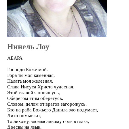
Нинель Лоу
АБАРА
Господи Боже мой.
Гора ты моя каменная,
Палата моя железная.
Слава Иисуса Христа чудесная.
Этой славой я опояшусь,
Оберегом этим оберегусь.
Словом, делом от врагов загорожусь.
Кто на раба Божьего Данила зло подумает,
Лихо помыслит,
То лихому, зломысливому соль в глаза,
Дресвы на язык,