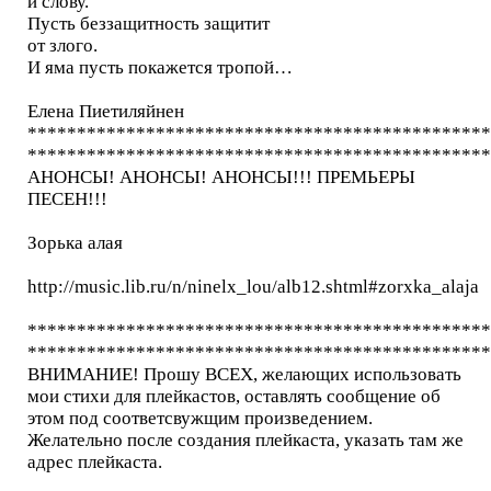
и слову.
Пусть беззащитность защитит
от злого.
И яма пусть покажется тропой…
Елена Пиетиляйнен
***********************************************
***********************************************
АНОНСЫ! АНОНСЫ! АНОНСЫ!!! ПРЕМЬЕРЫ
ПЕСЕН!!!
Зорька алая
http://music.lib.ru/n/ninelx_lou/alb12.shtml#zorxka_alaja
***********************************************
***********************************************
ВНИМАНИЕ! Прошу ВСЕХ, желающих использовать
мои стихи для плейкастов, оставлять сообщение об
этом под соответсвужщим произведением.
Желательно после создания плейкаста, указать там же
адрес плейкаста.