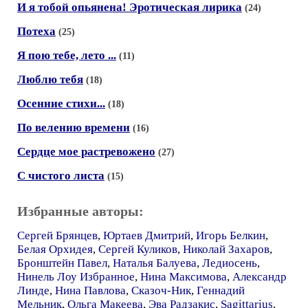
И я тобой опьянена! Эротическая лирика
(24)
Потеха
(25)
Я пою тебе, лето ...
(11)
Люблю тебя
(18)
Осенние стихи...
(18)
По велению времени
(16)
Сердце мое растревожено
(27)
С чистого листа
(15)
Избранные авторы:
Сергей Брянцев
,
Юртаев Дмитрий
,
Игорь Белкин
,
Белая Орхидея
,
Сергей Куликов
,
Николай Захаров
,
Бронштейн Павел
,
Наталья Балуева
,
Ледиосень
,
Нинель Лоу Избранное
,
Нина Максимова
,
Александр
Линде
,
Нина Павлова
,
Сказоч-Ник
,
Геннадий
Мельник
,
Ольга Макеева
,
Эва Радзакис
,
Sagittarius
,