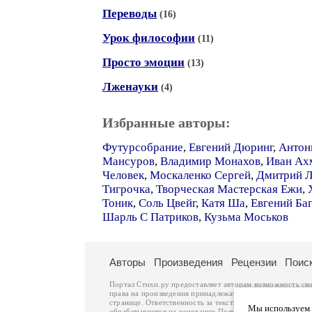
Переводы
(16)
Урок философии
(11)
Просто эмоции
(13)
Лженауки
(4)
Избранные авторы:
Футурсобрание
,
Евгений Дюринг
,
Антон
Мансуров
,
Владимир Монахов
,
Иван Ах
Человек
,
Москаленко Сергей
,
Дмитрий Л
Тигрочка
,
Творческая Мастерская Ежи
,
Тоник
,
Соль Цвейг
,
Катя Ша
,
Евгений Ба
Шарль С Патриков
,
Кузьма Моськов
Авторы
Произведения
Рецензии
Поис
Портал Стихи.ру предоставляет авторам возможность св
права на произведения принадлежат авторам и охраняют
странице. Ответственность за тексты произведений авто
Мы используем ф
обрабатываются на основании
Политики обработки перс