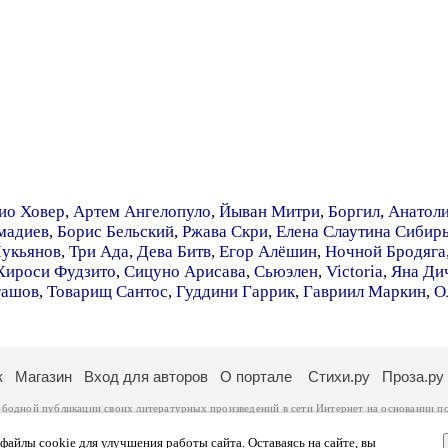
ио Ховер
,
Артем Ангелопуло
,
Йыван Митри
,
Боргил
,
Анатол
мадиев
,
Борис Бельский
,
Ржава Скри
,
Елена Слаутина Сибир
укьянов
,
Три Ада
,
Дева Битв
,
Егор Алёшин
,
Ночной Бродяга
Хироси Фудзито
,
Сицуно Арисава
,
Сьюэлен
,
Victoria
,
Яна Ди
гашов
,
Товарищ Сантос
,
Гуддини Гаррик
,
Гавриил Маркин
,
О
к
Магазин
Вход для авторов
О портале
Стихи.ру
Проза.ру
ободной публикации своих литературных произведений в сети Интернет на основании
п
ся
законом
. Перепечатка произведений возможна только с согласия его автора, к котором
ры несут самостоятельно на основании
правил публикации
и
законодательства Российско
айлы cookie для улучшения работы сайта. Оставаясь на сайте, вы
ональных данных
. Вы также можете посмотреть более подробную
информацию о портал