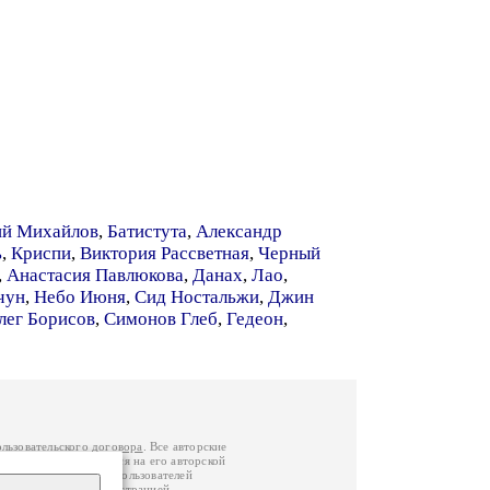
ий Михайлов
,
Батистута
,
Александр
ь
,
Криспи
,
Виктория Рассветная
,
Черный
,
Анастасия Павлюкова
,
Данах
,
Лао
,
чун
,
Небо Июня
,
Сид Ностальжи
,
Джин
лег Борисов
,
Симонов Глеб
,
Гедеон
,
ользовательского договора
. Все авторские
у вы можете обратиться на его авторской
й Федерации
. Данные пользователей
е
и
связаться с администрацией
.