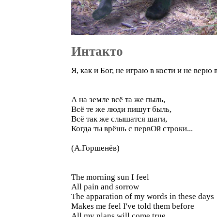
Интакто
Я, как и Бог, не играю в кости и не верю 
А на земле всё та же пыль,
Всё те же люди пишут быль,
Всё так же слышатся шаги,
Когда ты врёшь с первОй строки...
(А.Горшенёв)
The morning sun I feel
All pain and sorrow
The apparation of my words in these days
Makes me feel I've told them before
All my plans will come true