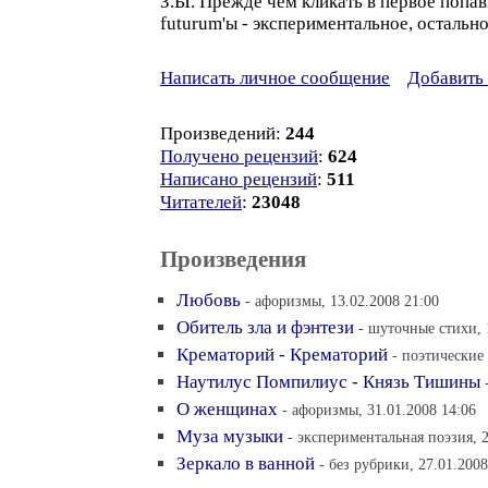
З.Ы. Прежде чем кликать в первое попа
futurum'ы - экспериментальное, остальное
Написать личное сообщение
Добавить 
Произведений:
244
Получено рецензий
:
624
Написано рецензий
:
511
Читателей
:
23048
Произведения
Любовь
- афоризмы, 13.02.2008 21:00
Обитель зла и фэнтези
- шуточные стихи, 
Крематорий - Крематорий
- поэтические
Наутилус Помпилиус - Князь Тишины
О женщинах
- афоризмы, 31.01.2008 14:06
Муза музыки
- экспериментальная поэзия, 2
Зеркало в ванной
- без рубрики, 27.01.2008