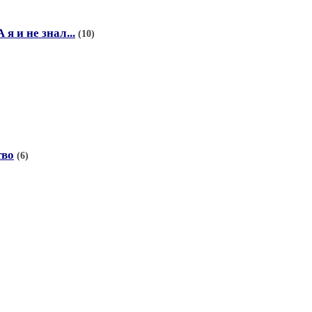
я и не знал...
(10)
тво
(6)