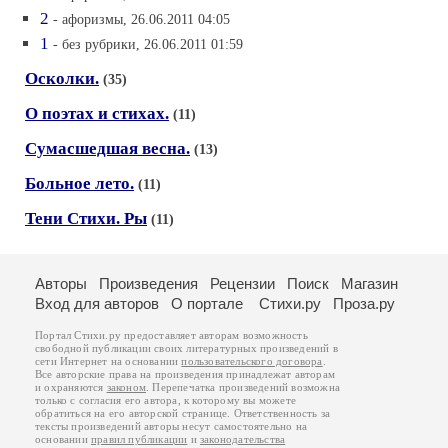
2
- афоризмы, 26.06.2011 04:05
1
- без рубрики, 26.06.2011 01:59
Осколки.
(35)
О поэтах и стихах.
(11)
Сумасшедшая весна.
(13)
Больное лето.
(11)
Тени Стихи. Ры
(11)
Авторы
Произведения
Рецензии
Поиск
Магазин
Вход для авторов
О портале
Стихи.ру
Проза.ру
Портал Стихи.ру предоставляет авторам возможность
свободной публикации своих литературных произведений в
сети Интернет на основании
пользовательского договора
.
Все авторские права на произведения принадлежат авторам
и охраняются
законом
. Перепечатка произведений возможна
только с согласия его автора, к которому вы можете
обратиться на его авторской странице. Ответственность за
тексты произведений авторы несут самостоятельно на
основании
правил публикации
и
законодательства