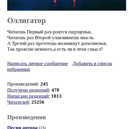
Оллигатор
Читаешь Первый раз-роятся ощущенья,
Читаешь раз Второй-улавливаешь мысль.
А Третий раз прочтешь-возникнут дополненья,
Так проясни немного,а есть ли в этом смысл?
Написать личное сообщение
Добавить в список
избранных
Произведений:
245
Получено рецензий
:
478
Написано рецензий
:
1013
Читателей
:
25256
Произведения
Песни автора
(23)