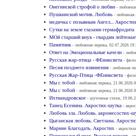
Онегинской строфой о любви
- любовная
Пушкинский мотив. Любовь
- любовная 
медичка с позывным Ангел... Акрости
Сутки на земле глазами гермафродита
МОй старший внук - гвардии лейтенант
Памятник
- любовная лирика, 02.07.2026 19:
Ответ на Эмоциональные качели
- любо
Русская жар-птица - ФЕниксвета
- фило
Песня позднего извинения
- любовная ли
Русская Жар-Птица -ФЕниксвета
- фило
Мы с тобой
- любовная лирика, 21.06.2026 0
Мы с тобой
- любовная лирика, 21.06.2026 0
Ихтиандровское
- шуточные стихи, 19.06.2
Танец Есенина. Акростих-шутка
- акро
Любовь зла. Любовь. акромесостих-ш
Цыганская любовь. Светлана. Акрости
Марине Благодать. Акростих
- акростих
Первородный грех. Русская версия