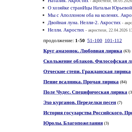
Наталия. Акростих
- акростихи, 08.05.2026
О хозяйке странИцы Натальи Юрьевой
Мы с Аполлоном оба на коленях. Акр
Двойная луна. Нелли-2. Акростих
- акр
Нелли. Акростих
- акростихи, 22.04.2026 1
продолжение:
1-50
51-100
101-112
Круг амазонок. Любовная лирика
(63)
Скольжение облаков. Философская л
Отческие степи. Гражданская лирика
Пение всадника. Прочая лирика
(84)
Поле Чудес. Специфическая лирика
(3
Эхо курганов. Переделки песен
(7)
История государства Российского. П
Юролы. Благопожелания
(3)