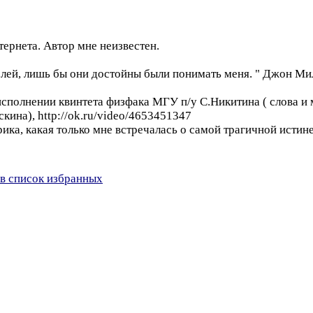
ернета. Автор мне неизвестен.
телей, лишь бы они достойны были понимать меня. " Джон Ми
 исполнении квинтета физфака МГУ п/у С.Никитина ( слова 
ина), http://ok.ru/video/4653451347
ика, какая только мне встречалась о самой трагичной истине в
в список избранных