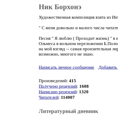
Ник Борхонэ
Художественная композиция взята из Инт
" С меня довольно и малого числа чита
Песня " Я люблю ( Проходит жизнь) " в
Ольмеса в вольном переложении Б.Полоск
на мой взгляд -- самая пронзительная лир
возможно, многого не знаю.
Написать личное сообщение
Добавить 
Произведений:
415
Получено рецензий
:
1608
Написано рецензий
:
1320
Читателей
:
114007
Литературный дневник