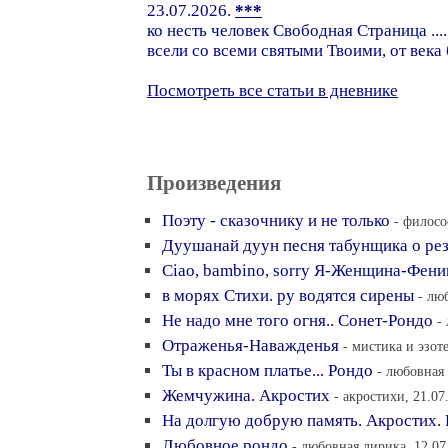
23.07.2026.
***
ко несть человек Свободная Страница ...
всели со всеми святыми Твоими, от века 
Посмотреть все статьи в дневнике
Произведения
Поэту - сказочнику и не только
- филосо
Дуушанай дуун песня табунщика о ре
Ciao, bambino, sorry Я-Женщина-Фени
в морях Стихи. ру водятся сирены
- лю
Не надо мне того огня.. Сонет-Рондо
-
Отраженья-Наважденья
- мистика и эзот
Ты в красном платье... Рондо
- любовная 
Жемчужина. Акростих
- акростихи, 21.07
На долгую добрую память. Акростих.
Любовное рондо
- любовная лирика, 12.07