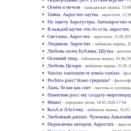
- c
Огнём и мечом
- гражданская лирика, 13.06
Тайна. Акростих-шутка
- акростихи, 12.0
По завету Заратустры. Автоакростих-
В каждой шутке что-то есть. акростих
Светлана. Акростих
- акростихи, 11.06.202
Людмила. Акростих
- любовная лирика, 10
Любовь поэта Бублика. Шутка
- шуточн
Осенний этюд
- пейзажная лирика, 01.06.20
Любовь Цезаря
- любовная лирика, 31.05.2
Vanitas vanitatum et omnia vanitas
- фил
Pochtos paie? Камо грядеши?
- философс
Лань, белая как снег
- мистика и эзотерика
Памятник росс-му солдату-миротворц
Мама!
- переделки песен, 18.05.2026 17:04
КолА и ЛАсочка
- любовная лирика, 16.05.
Любовный диптих. Чукчанка Анкачайв
Перекличка авторов. Акростих
- акрост