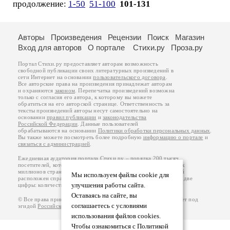
продолжение:
1-50
51-100
101-131
Авторы
Произведения
Рецензии
Поиск
Магазин
Вход для авторов
О портале
Стихи.ру
Проза.ру
Портал Стихи.ру предоставляет авторам возможность
свободной публикации своих литературных произведений в
сети Интернет на основании
пользовательского договора
.
Все авторские права на произведения принадлежат авторам
и охраняются
законом
. Перепечатка произведений возможна
только с согласия его автора, к которому вы можете
обратиться на его авторской странице. Ответственность за
тексты произведений авторы несут самостоятельно на
основании
правил публикации
и
законодательства
Российской Федерации
. Данные пользователей
обрабатываются на основании
Политики обработки персональных данных
.
Вы также можете посмотреть более подробную
информацию о портале
и
связаться с администрацией
.
Ежедневная аудитория портала Стихи.ру – порядка 200 тысяч
посетителей, которые в общей сумме просматривают более двух
миллионов страниц по данным счетчика посещаемости, который
Мы используем файлы cookie для
расположен справа от этого текста. В каждой графе указано по две
улучшения работы сайта.
цифры: количество просмотров и количество посетителей.
Оставаясь на сайте, вы
© Все права принадлежат авторам, 2000-2026. Портал работает под
соглашаетесь с условиями
эгидой
Российского союза писателей
.
18+
использования файлов cookies.
Чтобы ознакомиться с Политикой