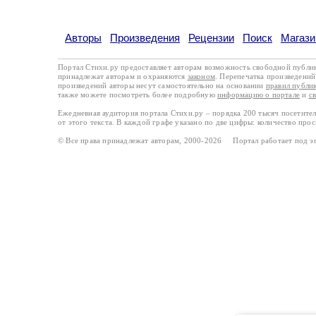
Авторы
Произведения
Рецензии
Поиск
Магази
Портал Стихи.ру предоставляет авторам возможность свободной публи
принадлежат авторам и охраняются
законом
. Перепечатка произведений 
произведений авторы несут самостоятельно на основании
правил публи
также можете посмотреть более подробную
информацию о портале
и
с
Ежедневная аудитория портала Стихи.ру – порядка 200 тысяч посетите
от этого текста. В каждой графе указано по две цифры: количество про
© Все права принадлежат авторам, 2000-2026 Портал работает под 