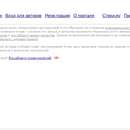
н
Вход для авторов
Регистрация
О портале
Стихи.ру
Пр
кации своих литературных произведений в сети Интернет на основании
пользовательско
возможна только с согласия его автора, к которому вы можете обратиться на его авторс
кации
и
российского законодательства
. Данные пользователей обрабатываются на основ
вязаться с администрацией
.
лей, которые в общей сумме просматривают более двух миллионов страниц по данным с
смотров и количество посетителей.
эгидой
Российского союза писателей
18+