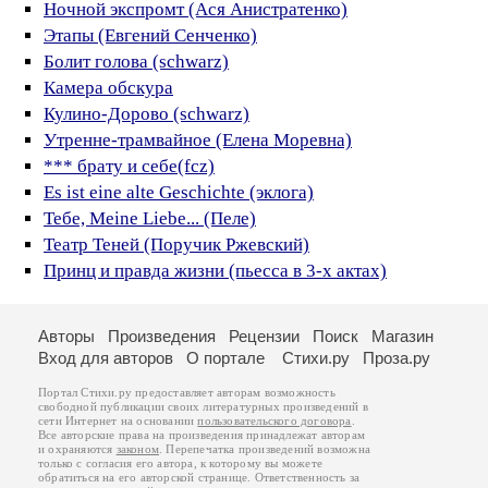
Ночной экспромт (Ася Aнистратенко)
Этапы (Евгений Сенченко)
Болит голова (schwarz)
Камера обскура
Кулино-Дорово (schwarz)
Утренне-трамвайное (Елена Моревна)
*** брату и себе(fcz)
Es ist eine alte Geschichte (эклога)
Тебе, Meine Liebe... (Пеле)
Театр Теней (Поручик Ржевский)
Принц и правда жизни (пьесса в 3-х актах)
Авторы
Произведения
Рецензии
Поиск
Магазин
Вход для авторов
О портале
Стихи.ру
Проза.ру
Портал Стихи.ру предоставляет авторам возможность
свободной публикации своих литературных произведений в
сети Интернет на основании
пользовательского договора
.
Все авторские права на произведения принадлежат авторам
и охраняются
законом
. Перепечатка произведений возможна
только с согласия его автора, к которому вы можете
обратиться на его авторской странице. Ответственность за