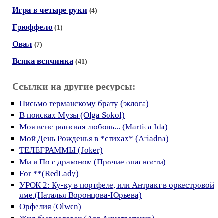
Игра в четыре руки
(4)
Грюффело
(1)
Овал
(7)
Всяка всячинка
(41)
Ссылки на другие ресурсы:
Письмо германскому брату (эклога)
В поисках Музы (Olga Sokol)
Моя венецианская любовь... (Martica Ida)
Мой День Рожденья в *стихах* (Ariadna)
ТЕЛЕГРАММЫ (Joker)
Ми и По с драконом (Прочие опасности)
For **(RedLady)
УРОК 2: Ку-ку в портфеле, или Антракт в оркестровой
яме.(Наталья Воронцова-Юрьева)
Орфелия (Olwen)