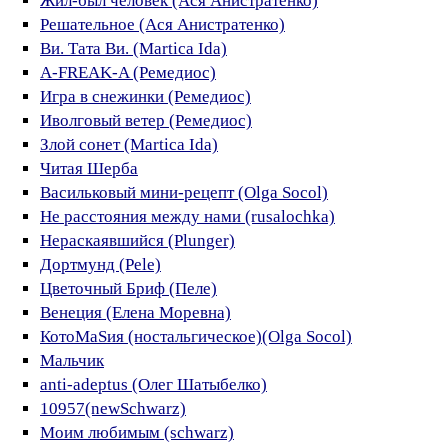
Жил-был человек (Ася Aнистратенко)
Решательное (Ася Анистратенко)
Ви. Тата Ви. (Martica Ida)
A-FREAK-A (Ремедиос)
Игра в снежинки (Ремедиос)
Иволговый ветер (Ремедиос)
Злой сонет (Martica Ida)
Читая Шерба
Васильковый мини-рецепт (Olga Socol)
Не расстояния между нами (rusalochka)
Нераскаявшийся (Plunger)
Дортмунд (Pele)
Цветочный Бриф (Пеле)
Венеция (Елена Моревна)
КотоMаSия (ностальгическое)(Olga Socol)
Мальчик
anti-adeptus (Олег Шатыбелко)
10957(newSchwarz)
Моим любимым (schwarz)