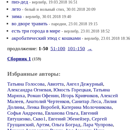
пиз-дед
- верлибр, 19.03.2018 16:51
лето
- белый и вольный стих, 30.01.2018 20:09
зима
- верлибр, 30.01.2018 19:40
во дворе травить
- пародии, 23.01.2018 19:15
есть три города в мире
- верлибр, 23.01.2018 18:52
акробатический этюд с кошками
- верлибр, 23.01.2018 18:36
продолжение:
1-50
51-100
101-150
→
Сборник 1
(159)
Избранные авторы:
Татьяна Голосова
,
Авиэтта
,
Ангел Дежурный
,
Александра Огневая
,
Юность Горецкая
,
Татьяна
Марюха
,
Роман Офенин
,
Игорь Кривчиков
,
Алексей
Малеев
,
Анатолий Чертенков
,
Санитар Леса
,
Лилия
Долины
,
Ленка Воробей
,
Катерина Молочникова
,
Софья Андреева
,
Евланова Ольга
,
Евгений
Евтушенко
,
Скво1
,
Евгений Эбенейзер
,
Сергей
Грущанский
,
Артэм
,
Ольга Боград
,
Лара Чупрова
,