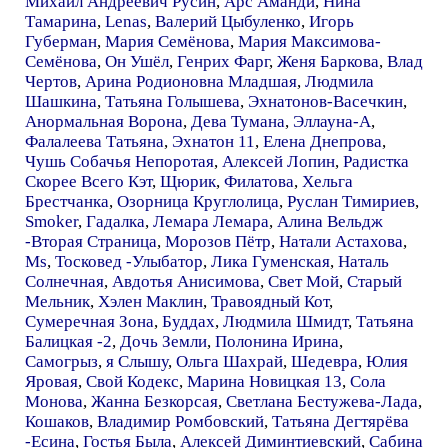
Михаил Андреевич Русин
,
Арс Аманди
,
Нина
Тамарина
,
Lenas
,
Валерий Цыбуленко
,
Игорь
Губерман
,
Мария Семёнова
,
Мария Максимова-
Семёнова
,
Он Ушёл
,
Генрих Фарг
,
Женя Баркова
,
Влад
Чертов
,
Арина Родионовна Младшая
,
Людмила
Шашкина
,
Татьяна Голышева
,
Эхнатонов-Васечкин
,
Анормальная Ворона
,
Дева Тумана
,
Эллауна-А
,
Фалалеева Татьяна
,
Эхнатон 11
,
Елена Днепрова
,
Чушь Собачья Непоротая
,
Алексей Лопин
,
Радистка
Скорее Всего Кэт
,
Щюрик
,
Филатова
,
Хельга
Брестчанка
,
Озорница Круглолица
,
Руслан Тимириев
,
Smoker
,
Гадалка
,
Лемара Лемара
,
Алина Вельдж
-Вторая Страница
,
Морозов Пётр
,
Натали Астахова
,
Ms
,
Тосковед -Улыбатор
,
Лика Гуменская
,
Наталь
Солнечная
,
Авдотья Анисимова
,
Свет Мой
,
Старый
Мельник
,
Хэлен Маклин
,
Травоядный Кот
,
Сумеречная Зона
,
Буддах
,
Людмила Шмидт
,
Татьяна
Балицкая -2
,
Дочь Земли
,
Полонина Ирина
,
Самогрыз
,
я Слышу
,
Ольга Шахрай
,
Шедевра
,
Юлия
Яровая
,
Свой Кодекс
,
Марина Новицкая 13
,
Сола
Монова
,
Жанна Безкорсая
,
Светлана Бестужева-Лада
,
Кошаков
,
Владимир Ромбовский
,
Татьяна Дегтярёва
-Есина
,
Гостья Была
,
Алексей Диминтиевский
,
Сабина