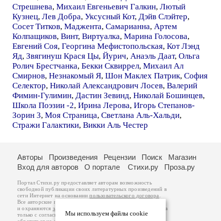
Стрешнева
,
Михаил Евгеньевич Галкин
,
Лютый
Кузнец
,
Лев Добра
,
Уксусный Кот
,
Дэйв Слэйтер
,
Сосет Титков
,
Маджента
,
Самарианна
,
Артем
Колпащиков
,
Винт
,
Виртуалка
,
Марина Голосова
,
Евгений Соя
,
Георгина Мефистопольская
,
Кот Лэнд
Яд
,
Звягинуш Крася Цы
,
Йурич
,
Анаэль Даат
,
Ольга
Ролич Брестчанка
,
Бекки Сквиррел
,
Михаил Ал
Смирнов
,
Незнакомый Я
,
Шон Маклех Патрик
,
София
Селектор
,
Николай Александрович Лосев
,
Валерий
Фимин-Гулимин
,
Дастин Зевинд
,
Николай Бошинцев
,
Школа Поэзии -2
,
Ирина Лерова
,
Игорь Степанов-
Зорин 3
,
Моя Страница
,
Светлана Аль-Хальди
,
Стражи Галактики
,
Викки Аль Честер
Авторы
Произведения
Рецензии
Поиск
Магазин
Вход для авторов
О портале
Стихи.ру
Проза.ру
Портал Стихи.ру предоставляет авторам возможность
свободной публикации своих литературных произведений в
сети Интернет на основании
пользовательского договора
.
Все авторские права на произведения принадлежат авторам
и охраняются
законом
. Перепечатка произведений возможна
Мы используем файлы cookie
только с согласия его автора, к которому вы можете