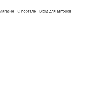
Магазин
О портале
Вход для авторов