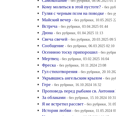
Самокопание
- без рубрики, 08.06.2025 01:
Кому молиться в этой пустоте?
- без ру
Гуляя с черным псом на поводке
- без 
Майский вечер
- без рубрики, 10.05.2025 2
Встреча
- без рубрики, 03.04.2025 01:44
Дюна
- без рубрики, 01.04.2025 11:13
Свеча свечей
- без рубрики, 20.03.2025 09:
Сообщение
- без рубрики, 06.03.2025 02:10
Осеннюю тоску припорошил
- без рубри
Мертвец
- без рубрики, 03.02.2025 16:04
Фреска
- без рубрики, 10.11.2024 23:08
Гул стихотворения
- без рубрики, 20.10.20
Укрывшись ангельским крылом
- без ру
Гере
- без рубрики, 16.10.2024 16:32
Проповедь перед рыбами св. Антония
За облаками
- без рубрики, 15.10.2024 10:31
Я не встретил рассвет
- без рубрики, 31.0
История любви
- без рубрики, 11.05.2024 0