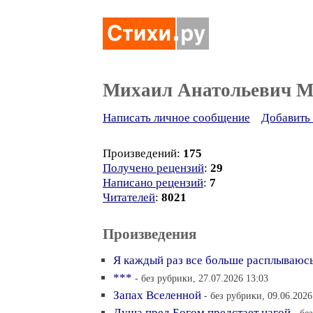
Михаил Анатольевич 
Написать личное сообщение
Добавить 
Произведений:
175
Получено рецензий
:
29
Написано рецензий
:
7
Читателей
:
8021
Произведения
Я каждый раз все больше расплываюс
***
- без рубрики, 27.07.2026 13:03
Запах Вселенной
- без рубрики, 09.06.2026
Душа пред Богом предстает нагой