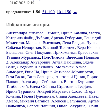
04.07.2026 12:10
продолжение:
1-50
51-100
101-150
→
Избранные авторы:
Александра Ушакова
,
Симонэ
,
Ирина Камина
,
Sterva
,
Катерина Файн
,
Дубрик
,
Ариэль Губерман
,
Геннадий
Модестов
,
Марьяна Высоцкая
,
Лена Блядик
,
Чушь
Собачья Непоротая
,
Василий Толстоус
,
Вера Клевич
Балашова
,
Олег Покумин
,
Прихожанка
,
Красовская
Татьяна Мурманск
,
Пол-Лимона
,
Вячеслав Новиков
2
,
Александр Ануарович
,
Аглая Паюшина
,
Эдель
Вайс
,
Людмила Шахнович
,
Молчанек
,
Алиса
Альварес
,
Рина Ца
,
Ирина Фетисова-Мюллерсон
,
Рита Раски
,
Вита Савицкая
,
Анатолий Цепин
,
Борис
Панкин
,
Александр Себежанин
,
Виктор Курсаков
Тамбовский
,
Елена Стёпина Стратович
,
Теффия
,
Ирина Турапина
,
Андрей Мартынов Слово
,
Игорь
Колыма
,
Илона Нудельман
,
Лидия Алексеева
,
Павел
Хмара
,
Михаил Ваганов
,
Алексей Бельмасов
,
Артем
Пальчиков
,
Сергей Лапшин
,
Ольга Бахурина
,
Юрий