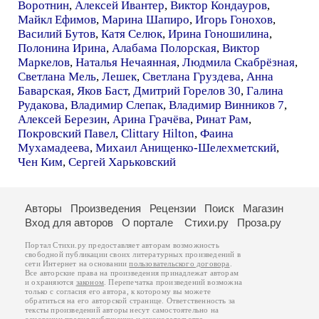
Воротнин
,
Алексей Ивантер
,
Виктор Кондауров
,
Майкл Ефимов
,
Марина Шапиро
,
Игорь Гонохов
,
Василий Бутов
,
Катя Селюк
,
Ирина Гоношилина
,
Полонина Ирина
,
Алабама Полорская
,
Виктор
Маркелов
,
Наталья Нечаянная
,
Людмила Скабрёзная
,
Светлана Мель
,
Лешек
,
Светлана Груздева
,
Анна
Баварская
,
Яков Баст
,
Дмитрий Горелов 30
,
Галина
Рудакова
,
Владимир Слепак
,
Владимир Винников 7
,
Алексей Березин
,
Арина Грачёва
,
Ринат Рам
,
Покровский Павел
,
Clittary Hilton
,
Фаина
Мухамадеева
,
Михаил Анищенко-Шелехметский
,
Чен Ким
,
Сергей Харьковский
Авторы
Произведения
Рецензии
Поиск
Магазин
Вход для авторов
О портале
Стихи.ру
Проза.ру
Портал Стихи.ру предоставляет авторам возможность
свободной публикации своих литературных произведений в
сети Интернет на основании
пользовательского договора
.
Все авторские права на произведения принадлежат авторам
и охраняются
законом
. Перепечатка произведений возможна
только с согласия его автора, к которому вы можете
обратиться на его авторской странице. Ответственность за
тексты произведений авторы несут самостоятельно на