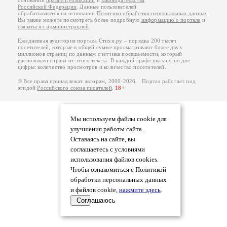
основании
правил публикации
и
законодательства
Российской Федерации
. Данные пользователей
обрабатываются на основании
Политики обработки персональных данных
.
Вы также можете посмотреть более подробную
информацию о портале
и
связаться с администрацией
.
Ежедневная аудитория портала Стихи.ру – порядка 200 тысяч
посетителей, которые в общей сумме просматривают более двух
миллионов страниц по данным счетчика посещаемости, который
расположен справа от этого текста. В каждой графе указано по две
цифры: количество просмотров и количество посетителей.
© Все права принадлежат авторам, 2000-2026. Портал работает под
эгидой
Российского союза писателей
.
18+
Мы используем файлы cookie для
улучшения работы сайта.
Оставаясь на сайте, вы
соглашаетесь с условиями
использования файлов cookies.
Чтобы ознакомиться с Политикой
обработки персональных данных
и файлов cookie,
нажмите здесь
.
Соглашаюсь