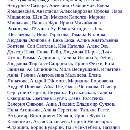
Чепурных-Самара
,
Александр Оберемок
,
Елена
Ярышевская
,
Анастасия Александровна Орлова
,
Лара
Мишанова
,
Шев Ев
,
Максим Капелев
,
Марина
Мишакова
,
Ванька Жук
,
Ирина Михайловна
Рязанцева
,
Тётушка Ау
,
Юлия Богодист
,
Лена
Шестакова 1
,
Нина Тарасова
,
Тамара Второва
,
Людмила Осипова 4
,
Енка Енка
,
Алина Анатольевна
Коптева
,
Сон Светлана
,
Ива Наталья
,
Алекс Эль
,
Доктор Нэля
,
Спика Рейн
,
Людмила Шарга
,
Дядя
Игорь
,
Римма Алдонина
,
Галина Ильина 5
,
Delmi
,
Людмила Фирсова-Сапронова
,
Ирина Фетхи
,
Рита
Зайцева
,
Ас Спиннинга
,
Мила Веснушкина
,
Игнатова
Анна
,
Галина Анатольевна Мальцева
,
Елена
Липатова
,
Андрей Эйсмонт
,
Марианна Боровкова
,
Андрей Пшенко
,
Айла Ше
,
Ольга Черткова
,
Оливер
Сергушин Сергей
,
Людмила Русаковская
,
Галина
Скворцова
,
Светлана Пугач
,
Елена Толстенко
,
Валерия Сивкова
,
Анна Людвиг
,
Владимир Суязов
,
Нина Агошкова
,
Алина Серегина
,
Татьяна Гетте
,
Владимир Викторович Сучков
,
Ирина Жукова-
Каменских
,
Аглая Соловьева
,
Сергей Никифоров
-Старший
,
Борис Бударин
,
Тм Гуси-Лебеди
,
Наталия