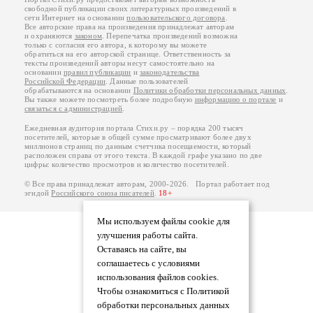
свободной публикации своих литературных произведений в
сети Интернет на основании
пользовательского договора
.
Все авторские права на произведения принадлежат авторам
и охраняются
законом
. Перепечатка произведений возможна
только с согласия его автора, к которому вы можете
обратиться на его авторской странице. Ответственность за
тексты произведений авторы несут самостоятельно на
основании
правил публикации
и
законодательства
Российской Федерации
. Данные пользователей
обрабатываются на основании
Политики обработки персональных данных
.
Вы также можете посмотреть более подробную
информацию о портале
и
связаться с администрацией
.
Ежедневная аудитория портала Стихи.ру – порядка 200 тысяч
посетителей, которые в общей сумме просматривают более двух
миллионов страниц по данным счетчика посещаемости, который
расположен справа от этого текста. В каждой графе указано по две
цифры: количество просмотров и количество посетителей.
© Все права принадлежат авторам, 2000-2026. Портал работает под
эгидой
Российского союза писателей
.
18+
Мы используем файлы cookie для
улучшения работы сайта.
Оставаясь на сайте, вы
соглашаетесь с условиями
использования файлов cookies.
Чтобы ознакомиться с Политикой
обработки персональных данных