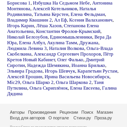
Борисова 1
,
Избушка На Седьмом Небе
,
Антонина
Монтянова
,
Алексей Котельников
,
Наталья
Родивилина
,
Татьяна Керстен
,
Елена Фельдман
,
Владимир Квашнин 2
,
Ал Еф
,
Ксения Валаханович
,
Игорь Карин
,
Лёша Хазов
,
Степанова Елена
Анатольевна
,
Константин Фролов-Крымский
,
Николай Белозубов
,
Единомышьленники
,
Вера Да
Юра
,
Елена Албул
,
Акулина Тамм
,
Дружана
,
Людмила Левина 3
,
Наталия Волкова
,
Ольга-Влада
Скобелкина
,
Александр Сергеевич Прохоров
,
Пётр
Кретов Новый Кабинет
,
Олег Фалько
,
Дмитрий
Сиротин
,
Надежда Шемякина
,
Иоанна Брилько
,
Эльвира Градова
,
Игорь Шевчук
,
Карапетьян Рустам
,
Алексей Ерошин
,
Ирина Васильева Новосибирск
,
Mic29
,
Ольга Шарко 2
,
Ольга Шаркова 2
,
Таня
Путилина
,
Ольга Скриплёнок
,
Елена Евсеева
,
Галина
Дядина
Авторы
Произведения
Рецензии
Поиск
Магазин
Вход для авторов
О портале
Стихи.ру
Проза.ру
Портал Стихи.ру предоставляет авторам возможность