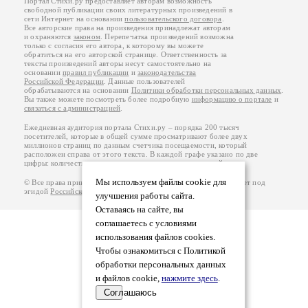
Портал Стихи.ру предоставляет авторам возможность
свободной публикации своих литературных произведений в
сети Интернет на основании
пользовательского договора
.
Все авторские права на произведения принадлежат авторам
и охраняются
законом
. Перепечатка произведений возможна
только с согласия его автора, к которому вы можете
обратиться на его авторской странице. Ответственность за
тексты произведений авторы несут самостоятельно на
основании
правил публикации
и
законодательства
Российской Федерации
. Данные пользователей
обрабатываются на основании
Политики обработки персональных данных
.
Вы также можете посмотреть более подробную
информацию о портале
и
связаться с администрацией
.
Ежедневная аудитория портала Стихи.ру – порядка 200 тысяч
посетителей, которые в общей сумме просматривают более двух
миллионов страниц по данным счетчика посещаемости, который
расположен справа от этого текста. В каждой графе указано по две
цифры: количество просмотров и количество посетителей.
Мы используем файлы cookie для
© Все права принадлежат авторам, 2000-2026. Портал работает под
эгидой
Российского союза писателей
.
18+
улучшения работы сайта.
Оставаясь на сайте, вы
соглашаетесь с условиями
использования файлов cookies.
Чтобы ознакомиться с Политикой
обработки персональных данных
и файлов cookie,
нажмите здесь
.
Соглашаюсь