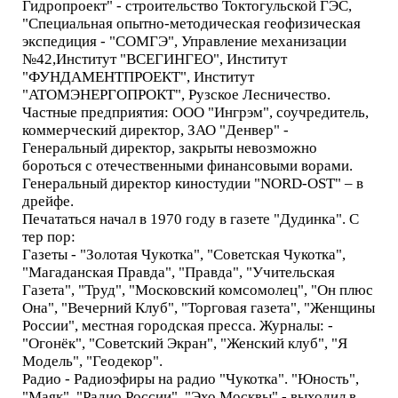
Гидропроект" - строительство Токтогульской ГЭС,
"Специальная опытно-методическая геофизическая
экспедиция - "СОМГЭ", Управление механизации
№42,Институт "ВСЕГИНГЕО", Институт
"ФУНДАМЕНТПРОЕКТ", Институт
"АТОМЭНЕРГОПРОКТ", Рузское Лесничество.
Частные предприятия: ООО "Ингрэм", соучредитель,
коммерческий директор, ЗАО "Денвер" -
Генеральный директор, закрыты невозможно
бороться с отечественными финансовыми ворами.
Генеральный директор киностудии "NORD-OST" – в
дрейфе.
Печататься начал в 1970 году в газете "Дудинка". С
тер пор:
Газеты - "Золотая Чукотка", "Советская Чукотка",
"Магаданская Правда", "Правда", "Учительская
Газета", "Труд", "Московский комсомолец", "Он плюс
Она", "Вечерний Клуб", "Торговая газета", "Женщины
России", местная городская пресса. Журналы: -
"Огонёк", "Советский Экран", "Женский клуб", "Я
Модель", "Геодекор".
Радио - Радиоэфиры на радио "Чукотка". "Юность",
"Маяк", "Радио России", "Эхо Москвы" - выходил в