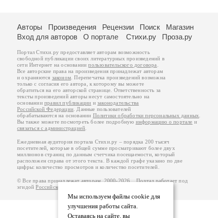
Авторы
Произведения
Рецензии
Поиск
Магазин
Вход для авторов
О портале
Стихи.ру
Проза.ру
Портал Стихи.ру предоставляет авторам возможность
свободной публикации своих литературных произведений в
сети Интернет на основании
пользовательского договора
.
Все авторские права на произведения принадлежат авторам
и охраняются
законом
. Перепечатка произведений возможна
только с согласия его автора, к которому вы можете
обратиться на его авторской странице. Ответственность за
тексты произведений авторы несут самостоятельно на
основании
правил публикации
и
законодательства
Российской Федерации
. Данные пользователей
обрабатываются на основании
Политики обработки персональных данных
.
Вы также можете посмотреть более подробную
информацию о портале
и
связаться с администрацией
.
Ежедневная аудитория портала Стихи.ру – порядка 200 тысяч
посетителей, которые в общей сумме просматривают более двух
миллионов страниц по данным счетчика посещаемости, который
расположен справа от этого текста. В каждой графе указано по две
цифры: количество просмотров и количество посетителей.
© Все права принадлежат авторам, 2000-2026. Портал работает под
эгидой
Российского союза писателей
.
18+
Мы используем файлы cookie для
улучшения работы сайта.
Оставаясь на сайте, вы