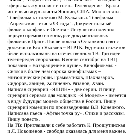
эфиры как журналист и гость. Телевидение - Брали
интервью журналисты Японии, США. Мною сняты:
Телефильм к столетию М. Булкакова. Телефильм
"Апрельские тезисы 93 года". Документальный
фильм о конфликте Осетия - Ингушетия получил
первую премию на конкурсе документальных
фильмов в Праге. После показа в Останкино снят с
должности Егор Яковлев – ВГРТК. Ряд моих сюжетов
были использованы на отечественном ТВ. Три идеи
телепередач сворованы. В конце сентября на ТВЦ
показана « Возвращение к душе». Кинофильмы: -
Снялся в более чем сорока кинофильмах –
эпизодические роли. Грамматиков, Шахназаров,
Сидоров, Зайцев, Хотиненко. Рязанов, Хван.
Написан сценарий «ЯШИН» - две серии. И пишу
сценарий сериала для молодых «Я Модель» - имеется
в виду будущая модель общества в России. Пишу
сценарий комедии по произведениям В.В. Конецкого.
Написана пьеса «Афган точка ру». Стихи и рассказы.
Пишу повесть.
На ТВ: Приглашали к себе работать К. Прошутинская
и Л. Новожёнов - свобода оказалась для меня важнее.