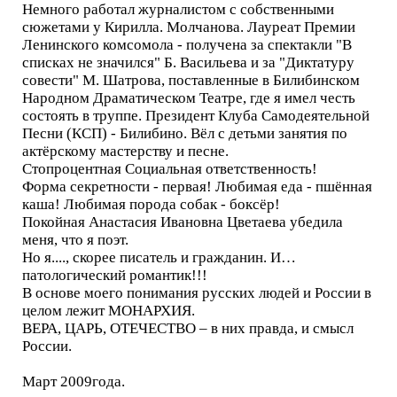
Немного работал журналистом с собственными
сюжетами у Кирилла. Молчанова. Лауреат Премии
Ленинского комсомола - получена за спектакли "В
списках не значился" Б. Васильева и за "Диктатуру
совести" М. Шатрова, поставленные в Билибинском
Народном Драматическом Театре, где я имел честь
состоять в труппе. Президент Клуба Самодеятельной
Песни (КСП) - Билибино. Вёл с детьми занятия по
актёрскому мастерству и песне.
Стопроцентная Социальная ответственность!
Форма секретности - первая! Любимая еда - пшённая
каша! Любимая порода собак - боксёр!
Покойная Анастасия Ивановна Цветаева убедила
меня, что я поэт.
Но я...., скорее писатель и гражданин. И…
патологический романтик!!!
В основе моего понимания русских людей и России в
целом лежит МОНАРХИЯ.
ВЕРА, ЦАРЬ, ОТЕЧЕСТВО – в них правда, и смысл
России.
Март 2009года.