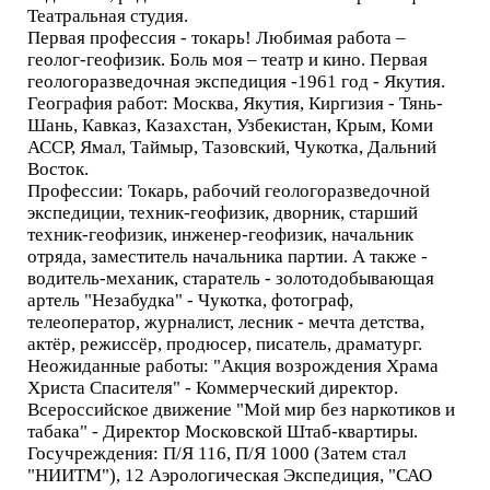
Театральная студия.
Первая профессия - токарь! Любимая работа –
геолог-геофизик. Боль моя – театр и кино. Первая
геологоразведочная экспедиция -1961 год - Якутия.
География работ: Москва, Якутия, Киргизия - Тянь-
Шань, Кавказ, Казахстан, Узбекистан, Крым, Коми
АССР, Ямал, Таймыр, Тазовский, Чукотка, Дальний
Восток.
Профессии: Токарь, рабочий геологоразведочной
экспедиции, техник-геофизик, дворник, старший
техник-геофизик, инженер-геофизик, начальник
отряда, заместитель начальника партии. А также -
водитель-механик, старатель - золотодобывающая
артель "Незабудка" - Чукотка, фотограф,
телеоператор, журналист, лесник - мечта детства,
актёр, режиссёр, продюсер, писатель, драматург.
Неожиданные работы: "Акция возрождения Храма
Христа Спасителя" - Коммерческий директор.
Всероссийское движение "Мой мир без наркотиков и
табака" - Директор Московской Штаб-квартиры.
Госучреждения: П/Я 116, П/Я 1000 (Затем стал
"НИИТМ"), 12 Аэрологическая Экспедиция, "САО