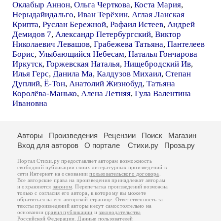
Оклабыр Аннон
,
Ольга Черткова
,
Коста Мария
,
Нерыдайидальго
,
Иван Терёхин
,
Аглая Ланская
Крипта
,
Руслан Бережной
,
Рафаил Истеев
,
Андрей
Демидов 7
,
Александр Петербургский
,
Виктор
Николаевич Левашов
,
Грабежева Татьяна
,
Пантелеев
Борис
,
Улыбающийся Небесам
,
Наталья Гончарова
Иркутск
,
Горжевская Наталья
,
Нищебродский Ив
,
Илья Герс
,
Данила Ма
,
Калдузов Михаил
,
Степан
Дуплий
,
Ё-Тон
,
Анатолий Жизнобуд
,
Татьяна
Королёва-Манько
,
Алена Летняя
,
Гула Валентина
Ивановна
Авторы
Произведения
Рецензии
Поиск
Магазин
Вход для авторов
О портале
Стихи.ру
Проза.ру
Портал Стихи.ру предоставляет авторам возможность
свободной публикации своих литературных произведений в
сети Интернет на основании
пользовательского договора
.
Все авторские права на произведения принадлежат авторам
и охраняются
законом
. Перепечатка произведений возможна
только с согласия его автора, к которому вы можете
обратиться на его авторской странице. Ответственность за
тексты произведений авторы несут самостоятельно на
основании
правил публикации
и
законодательства
Российской Федерации
. Данные пользователей