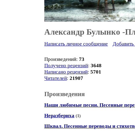
Александр Булынко -П
Написать личное сообщение
Добавить 
Произведений:
73
Получено рецензий
:
3648
Написано рецензий
:
5701
Читателей
:
21907
Произведения
Наши любимые песни. Песенные пер
Неразбериха
(1)
Шквал. Песенные переводы и стихот