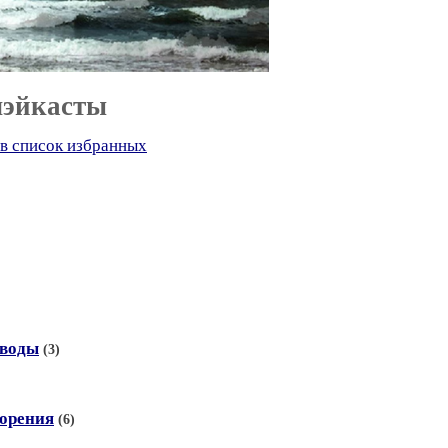
лэйкасты
в список избранных
еводы
(3)
ворения
(6)