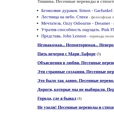
Тишина. Песенные переводы и стихот
Безмолвие дураков. Simon - Garfunkel
Лестница на небо. Стихи
- философская л
Мечтатель. Ozzy Osbourne - Dreamer
-
Утратив способность ощущать. Pink F
Представь. John Lennon
- переводы песен
Незнакомая... Неповторимая... Невероя
Пять вечеров с Мари Лафоре
(5)
Объяснения в любви. Песенные перев
Эти странные создания. Песенные пер
Это было так давно. Песенные перев
Дороги, которые мы не выбирали. Пе
Города, где я бывал
(1)
Не уходи! Песенные переводы и стихи