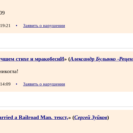
09
 19:21
•
Заявить о нарушении
лучшем стихе и мракобесиИ
» (
Александр Булынко -Рецен
никогла!
 14:09
•
Заявить о нарушении
rried a Railroad Man. текст,
» (
Сергей Зуйков
)