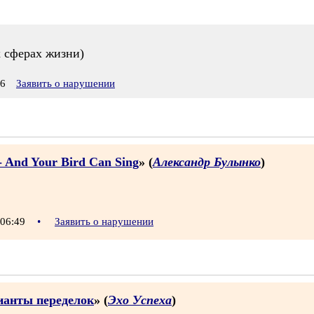
х сферах жизни)
16
Заявить о нарушении
- And Your Bird Can Sing
» (
Александр Булынко
)
 06:49
•
Заявить о нарушении
арианты переделок
» (
Эхо Успеха
)