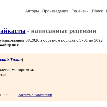
Авторы
Произведения
Рецензии
Поиск
лэйкасты
- написанные рецензии
убликованные 08.2026 в обратном порядке с 5701 по 5692
сообщения
вский Тихон
)
вается моноримом.
итаю.
 10:06
•
Заявить о нарушении