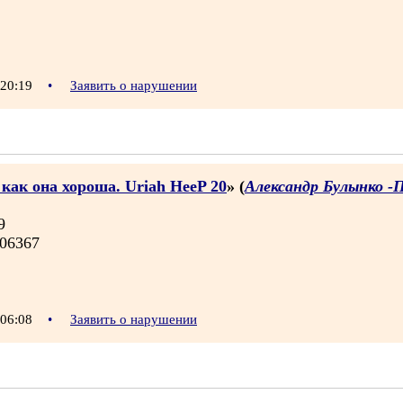
 20:19
•
Заявить о нарушении
как она хороша. Uriah HeeP 20
» (
Александр Булынко -
9
06367
 06:08
•
Заявить о нарушении