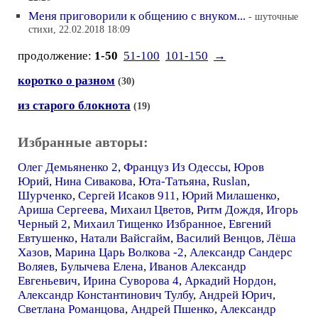
Меня приговорили к общению с внуком...
- шуточные
стихи, 22.02.2018 18:09
продолжение:
1-50
51-100
101-150
→
коротко о разном
(30)
из старого блокнота
(19)
Избранные авторы:
Олег Демьяненко 2
,
Француз Из Одессы
,
Юров
Юрий
,
Нина Сивакова
,
Юта-Татьяна
,
Ruslan
,
Шурченко
,
Сергей Исаков 911
,
Юрий Милашенко
,
Ариша Сергеева
,
Михаил Цветов
,
Ритм Дождя
,
Игорь
Черный 2
,
Михаил Тищенко Избранное
,
Евгений
Евтушенко
,
Натали Вайсгайм
,
Василий Венцов
,
Лёша
Хазов
,
Марина Царь Волкова -2
,
Александр Сандерс
Воляев
,
Булычева Елена
,
Иванов Александр
Евгеньевич
,
Ирина Суворова 4
,
Аркадий Нордон
,
Александр Константинович Тулбу
,
Андрей Юрич
,
Светлана Романцова
,
Андрей Пшенко
,
Александр