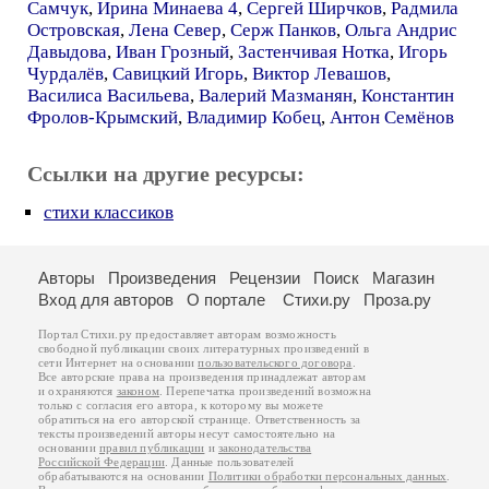
Самчук
,
Ирина Минаева 4
,
Сергей Ширчков
,
Радмила
Островская
,
Лена Север
,
Серж Панков
,
Ольга Андрис
Давыдова
,
Иван Грозный
,
Застенчивая Нотка
,
Игорь
Чурдалёв
,
Савицкий Игорь
,
Виктор Левашов
,
Василиса Васильева
,
Валерий Мазманян
,
Константин
Фролов-Крымский
,
Владимир Кобец
,
Антон Семёнов
Ссылки на другие ресурсы:
стихи классиков
Авторы
Произведения
Рецензии
Поиск
Магазин
Вход для авторов
О портале
Стихи.ру
Проза.ру
Портал Стихи.ру предоставляет авторам возможность
свободной публикации своих литературных произведений в
сети Интернет на основании
пользовательского договора
.
Все авторские права на произведения принадлежат авторам
и охраняются
законом
. Перепечатка произведений возможна
только с согласия его автора, к которому вы можете
обратиться на его авторской странице. Ответственность за
тексты произведений авторы несут самостоятельно на
основании
правил публикации
и
законодательства
Российской Федерации
. Данные пользователей
обрабатываются на основании
Политики обработки персональных данных
.