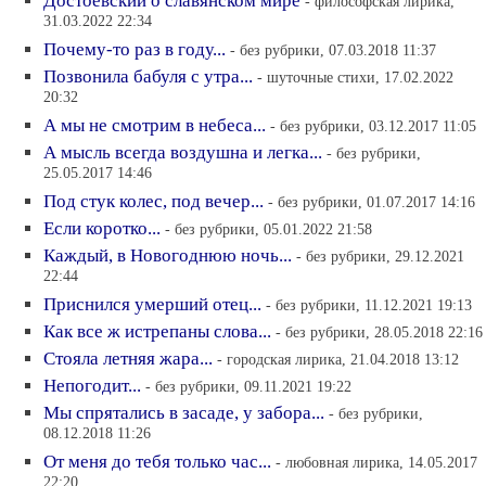
Достоевский о славянском мире
- философская лирика,
31.03.2022 22:34
Почему-то раз в году...
- без рубрики, 07.03.2018 11:37
Позвонила бабуля с утра...
- шуточные стихи, 17.02.2022
20:32
А мы не смотрим в небеса...
- без рубрики, 03.12.2017 11:05
А мысль всегда воздушна и легка...
- без рубрики,
25.05.2017 14:46
Под стук колес, под вечер...
- без рубрики, 01.07.2017 14:16
Если коротко...
- без рубрики, 05.01.2022 21:58
Каждый, в Новогоднюю ночь...
- без рубрики, 29.12.2021
22:44
Приснился умерший отец...
- без рубрики, 11.12.2021 19:13
Как все ж истрепаны слова...
- без рубрики, 28.05.2018 22:16
Стояла летняя жара...
- городская лирика, 21.04.2018 13:12
Непогодит...
- без рубрики, 09.11.2021 19:22
Мы спрятались в засаде, у забора...
- без рубрики,
08.12.2018 11:26
От меня до тебя только час...
- любовная лирика, 14.05.2017
22:20