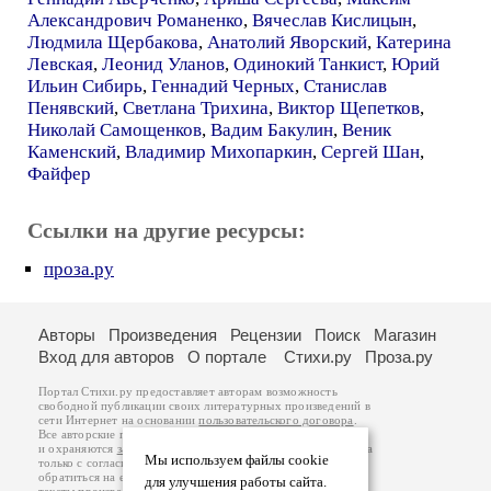
Александрович Романенко
,
Вячеслав Кислицын
,
Людмила Щербакова
,
Анатолий Яворский
,
Катерина
Левская
,
Леонид Уланов
,
Одинокий Танкист
,
Юрий
Ильин Сибирь
,
Геннадий Черных
,
Станислав
Пенявский
,
Светлана Трихина
,
Виктор Щепетков
,
Николай Самощенков
,
Вадим Бакулин
,
Веник
Каменский
,
Владимир Михопаркин
,
Сергей Шан
,
Файфер
Ссылки на другие ресурсы:
проза.ру
Авторы
Произведения
Рецензии
Поиск
Магазин
Вход для авторов
О портале
Стихи.ру
Проза.ру
Портал Стихи.ру предоставляет авторам возможность
свободной публикации своих литературных произведений в
сети Интернет на основании
пользовательского договора
.
Все авторские права на произведения принадлежат авторам
и охраняются
законом
. Перепечатка произведений возможна
Мы используем файлы cookie
только с согласия его автора, к которому вы можете
обратиться на его авторской странице. Ответственность за
для улучшения работы сайта.