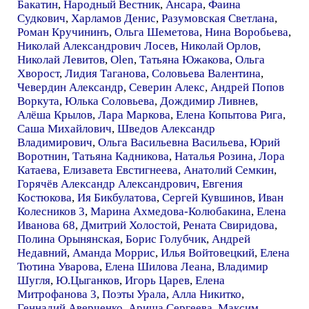
Бакатин
,
Народный Вестник
,
Ансара
,
Фаина
Судкович
,
Харламов Денис
,
Разумовская Светлана
,
Роман Кручининъ
,
Ольга Шеметова
,
Нина Воробьева
,
Николай Александрович Лосев
,
Николай Орлов
,
Николай Левитов
,
Olen
,
Татьяна Южакова
,
Ольга
Хворост
,
Лидия Таганова
,
Соловьева Валентина
,
Чевердин Александр
,
Северин Алекс
,
Андрей Попов
Воркута
,
Юлька Соловьева
,
Дождимир Ливнев
,
Алёша Крылов
,
Лара Маркова
,
Елена Копытова Рига
,
Саша Михайлович
,
Шведов Александр
Владимирович
,
Ольга Васильевна Васильева
,
Юрий
Воротнин
,
Татьяна Кадникова
,
Наталья Розина
,
Лора
Катаева
,
Елизавета Евстигнеева
,
Анатолий Семкин
,
Горячёв Александр Александрович
,
Евгения
Костюкова
,
Ия Бикбулатова
,
Сергей Кувшинов
,
Иван
Колесников 3
,
Марина Ахмедова-Колюбакина
,
Елена
Иванова 68
,
Дмитрий Холостой
,
Рената Свиридова
,
Полина Орынянская
,
Борис Голубчик
,
Андрей
Недавний
,
Аманда Моррис
,
Илья Войтовецкий
,
Елена
Тютина Уварова
,
Елена Шилова Леана
,
Владимир
Шугля
,
Ю.Цыганков
,
Игорь Царев
,
Елена
Митрофанова 3
,
Поэты Урала
,
Алла Никитко
,
Геннадий Аверченко
,
Ариша Сергеева
,
Максим