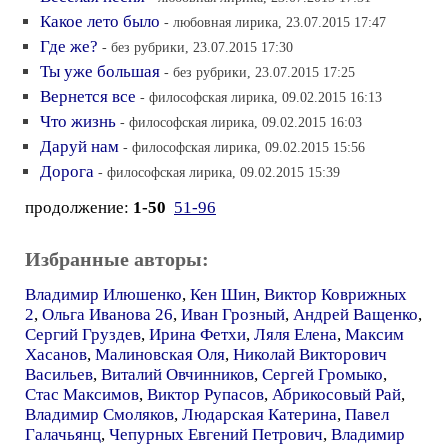
Какое лето было
- любовная лирика, 23.07.2015 17:47
Где же?
- без рубрики, 23.07.2015 17:30
Ты уже большая
- без рубрики, 23.07.2015 17:25
Вернется все
- философская лирика, 09.02.2015 16:13
Что жизнь
- философская лирика, 09.02.2015 16:03
Даруй нам
- философская лирика, 09.02.2015 15:56
Дорога
- философская лирика, 09.02.2015 15:39
продолжение:
1-50
51-96
Избранные авторы:
Владимир Илюшенко
,
Кен Шин
,
Виктор Коврижных
2
,
Ольга Иванова 26
,
Иван Грозный
,
Андрей Ващенко
,
Сергий Груздев
,
Ирина Фетхи
,
Ляля Елена
,
Максим
Хасанов
,
Малиновская Оля
,
Николай Викторович
Васильев
,
Виталий Овчинников
,
Сергей Громыко
,
Стас Максимов
,
Виктор Рупасов
,
Абрикосовый Рай
,
Владимир Смоляков
,
Людарская Катерина
,
Павел
Галачьянц
,
Чепурных Евгений Петрович
,
Владимир