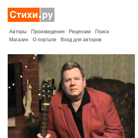
Авторы
Произведения
Рецензии
Поиск
Магазин
О портале
Вход для авторов