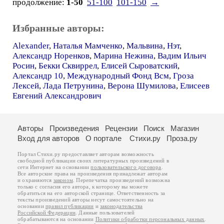
продолжение:
1-50
51-100
101-150
→
Избранные авторы:
Alexander
,
Наталья Мамченко
,
Мальвина
,
Нэт
,
Александр Норенков
,
Марина Нежина
,
Вадим Ильич
Росин
,
Бекки Сквиррел
,
Елисей Сыроватский
,
Александр 10
,
Международный Фонд Всм
,
Гроза
Лексей
,
Лада Петрунина
,
Верона Шумилова
,
Елисеев
Евгений Александрович
Авторы
Произведения
Рецензии
Поиск
Магазин
Вход для авторов
О портале
Стихи.ру
Проза.ру
Портал Стихи.ру предоставляет авторам возможность
свободной публикации своих литературных произведений в
сети Интернет на основании
пользовательского договора
.
Все авторские права на произведения принадлежат авторам
и охраняются
законом
. Перепечатка произведений возможна
только с согласия его автора, к которому вы можете
обратиться на его авторской странице. Ответственность за
тексты произведений авторы несут самостоятельно на
основании
правил публикации
и
законодательства
Российской Федерации
. Данные пользователей
обрабатываются на основании
Политики обработки персональных данных
.