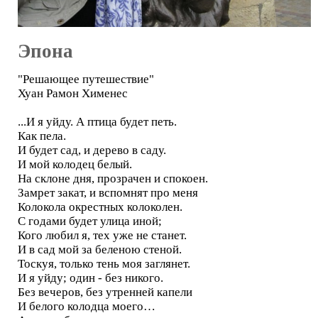
Эпона
"Решающее путешествие"
Хуан Рамон Хименес
...И я уйду. А птица будет петь.
Как пела.
И будет сад, и дерево в саду.
И мой колодец белый.
На склоне дня, прозрачен и спокоен.
Замрет закат, и вспомнят про меня
Колокола окрестных колоколен.
С годами будет улица иной;
Кого любил я, тех уже не станет.
И в сад мой за беленою стеной.
Тоскуя, только тень моя заглянет.
И я уйду; один - без никого.
Без вечеров, без утренней капели
И белого колодца моего…