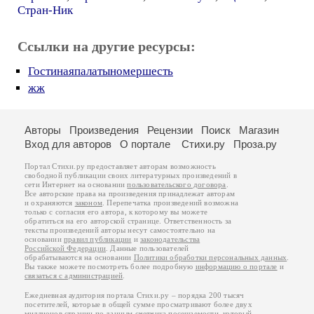
Стран-Ник
Ссылки на другие ресурсы:
Гостинаяпалатыномершесть
жж
Авторы
Произведения
Рецензии
Поиск
Магазин
Вход для авторов
О портале
Стихи.ру
Проза.ру
Портал Стихи.ру предоставляет авторам возможность
свободной публикации своих литературных произведений в
сети Интернет на основании
пользовательского договора
.
Все авторские права на произведения принадлежат авторам
и охраняются
законом
. Перепечатка произведений возможна
только с согласия его автора, к которому вы можете
обратиться на его авторской странице. Ответственность за
тексты произведений авторы несут самостоятельно на
основании
правил публикации
и
законодательства
Российской Федерации
. Данные пользователей
обрабатываются на основании
Политики обработки персональных данных
.
Вы также можете посмотреть более подробную
информацию о портале
и
связаться с администрацией
.
Ежедневная аудитория портала Стихи.ру – порядка 200 тысяч
посетителей, которые в общей сумме просматривают более двух
миллионов страниц по данным счетчика посещаемости, который