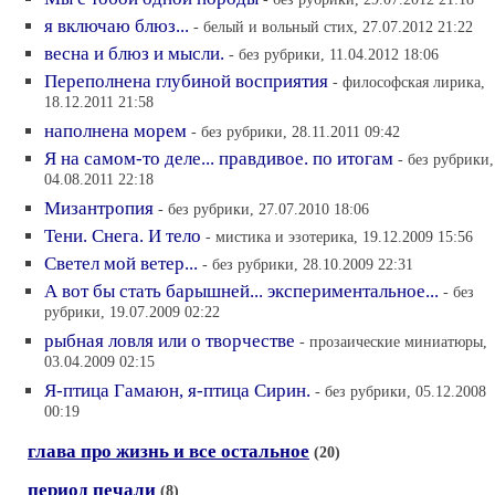
я включаю блюз...
- белый и вольный стих, 27.07.2012 21:22
весна и блюз и мысли.
- без рубрики, 11.04.2012 18:06
Переполнена глубиной восприятия
- философская лирика,
18.12.2011 21:58
наполнена морем
- без рубрики, 28.11.2011 09:42
Я на самом-то деле... правдивое. по итогам
- без рубрики,
04.08.2011 22:18
Мизантропия
- без рубрики, 27.07.2010 18:06
Тени. Снега. И тело
- мистика и эзотерика, 19.12.2009 15:56
Светел мой ветер...
- без рубрики, 28.10.2009 22:31
А вот бы стать барышней... экспериментальное...
- без
рубрики, 19.07.2009 02:22
рыбная ловля или о творчестве
- прозаические миниатюры,
03.04.2009 02:15
Я-птица Гамаюн, я-птица Сирин.
- без рубрики, 05.12.2008
00:19
глава про жизнь и все остальное
(20)
период печали
(8)