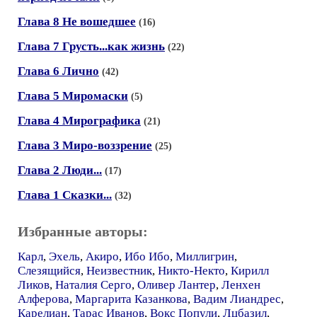
Глава 8 Не вошедшее
(16)
Глава 7 Грусть...как жизнь
(22)
Глава 6 Лично
(42)
Глава 5 Миромаски
(5)
Глава 4 Мирографика
(21)
Глава 3 Миро-воззрение
(25)
Глава 2 Люди...
(17)
Глава 1 Сказки...
(32)
Избранные авторы:
Карл
,
Эхель
,
Акиро
,
Ибо Ибо
,
Миллигрин
,
Слезящийся
,
Неизвестник
,
Никто-Некто
,
Кирилл
Ликов
,
Наталия Серго
,
Оливер Лантер
,
Ленхен
Алферова
,
Маргарита Казанкова
,
Вадим Лиандрес
,
Карелиан
,
Тарас Иванов
,
Вокс Попули
,
Лцбазил
,