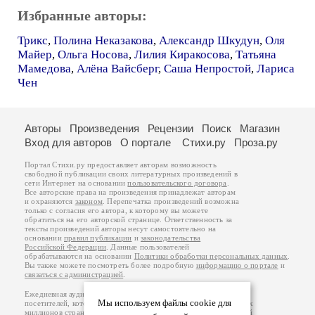
Избранные авторы:
Трикс
,
Полина Неказакова
,
Александр Шкудун
,
Оля
Майер
,
Ольга Носова
,
Лилия Киракосова
,
Татьяна
Мамедова
,
Алёна Вайсберг
,
Саша Непростой
,
Лариса
Чен
Авторы
Произведения
Рецензии
Поиск
Магазин
Вход для авторов
О портале
Стихи.ру
Проза.ру
Портал Стихи.ру предоставляет авторам возможность
свободной публикации своих литературных произведений в
сети Интернет на основании
пользовательского договора
.
Все авторские права на произведения принадлежат авторам
и охраняются
законом
. Перепечатка произведений возможна
только с согласия его автора, к которому вы можете
обратиться на его авторской странице. Ответственность за
тексты произведений авторы несут самостоятельно на
основании
правил публикации
и
законодательства
Российской Федерации
. Данные пользователей
обрабатываются на основании
Политики обработки персональных данных
.
Вы также можете посмотреть более подробную
информацию о портале
и
связаться с администрацией
.
Ежедневная аудитория портала Стихи.ру – порядка 200 тысяч
Мы используем файлы cookie для
посетителей, которые в общей сумме просматривают более двух
миллионов страниц по данным счетчика посещаемости, который