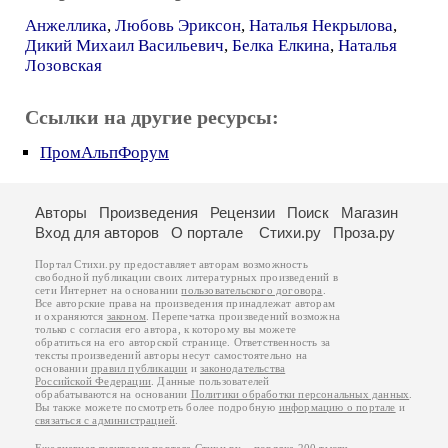
Анжеллика
,
Любовь Эриксон
,
Наталья Некрылова
,
Дикий Михаил Васильевич
,
Белка Елкина
,
Наталья
Лозовская
Ссылки на другие ресурсы:
ПромАльпФорум
Авторы
Произведения
Рецензии
Поиск
Магазин
Вход для авторов
О портале
Стихи.ру
Проза.ру
Портал Стихи.ру предоставляет авторам возможность
свободной публикации своих литературных произведений в
сети Интернет на основании
пользовательского договора
.
Все авторские права на произведения принадлежат авторам
и охраняются
законом
. Перепечатка произведений возможна
только с согласия его автора, к которому вы можете
обратиться на его авторской странице. Ответственность за
тексты произведений авторы несут самостоятельно на
основании
правил публикации
и
законодательства
Российской Федерации
. Данные пользователей
обрабатываются на основании
Политики обработки персональных данных
.
Вы также можете посмотреть более подробную
информацию о портале
и
связаться с администрацией
.