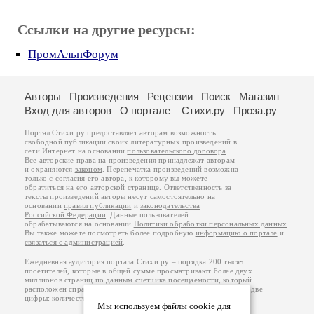
Ссылки на другие ресурсы:
ПромАльпФорум
Авторы
Произведения
Рецензии
Поиск
Магазин
Вход для авторов
О портале
Стихи.ру
Проза.ру
Портал Стихи.ру предоставляет авторам возможность
свободной публикации своих литературных произведений в
сети Интернет на основании
пользовательского договора
.
Все авторские права на произведения принадлежат авторам
и охраняются
законом
. Перепечатка произведений возможна
только с согласия его автора, к которому вы можете
обратиться на его авторской странице. Ответственность за
тексты произведений авторы несут самостоятельно на
основании
правил публикации
и
законодательства
Российской Федерации
. Данные пользователей
обрабатываются на основании
Политики обработки персональных данных
.
Вы также можете посмотреть более подробную
информацию о портале
и
связаться с администрацией
.
Ежедневная аудитория портала Стихи.ру – порядка 200 тысяч
посетителей, которые в общей сумме просматривают более двух
миллионов страниц по данным счетчика посещаемости, который
расположен справа от этого текста. В каждой графе указано по две
цифры: количество просмотров и количество посетителей.
Мы используем файлы cookie для