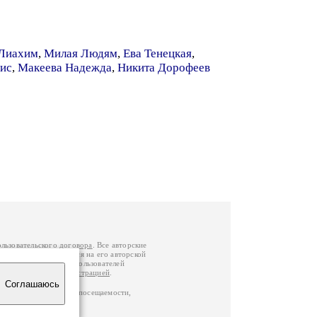
Лиахим
,
Милая Людям
,
Ева Тенецкая
,
ис
,
Макеева Надежда
,
Никита Дорофеев
ользовательского договора
. Все авторские
у вы можете обратиться на его авторской
й Федерации
. Данные пользователей
е
и
связаться с администрацией
.
Соглашаюсь
ц по данным счетчика посещаемости,