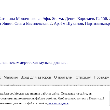
Катерина Молочникова
,
Афо
,
Sterva
,
Денис Коротаев
,
Гаййй
,
ст Яшин
,
Ольга Василевская 2
,
Артём Шуканов
,
Партизанкакр
сная некоммерческая музыка для вас.
к
Магазин
Вход для авторов
О портале
Стихи.ру
Проза.ру
ободной публикации своих литературных произведений в сети Интернет на основании
п
ся
законом
. Перепечатка произведений возможна только с согласия его автора, к котором
ры несут самостоятельно на основании
правил публикации
и
законодательства Российско
айлы cookie для улучшения работы сайта. Оставаясь на сайте, вы
ональных данных
. Вы также можете посмотреть более подробную
информацию о портал
условиями использования файлов cookies. Чтобы ознакомиться с Политикой
тысяч посетителей, которые в общей сумме просматривают более двух миллионов страни
ональных данных и файлов cookie,
нажмите здесь
.
афе указано по две цифры: количество просмотров и количество посетителей.