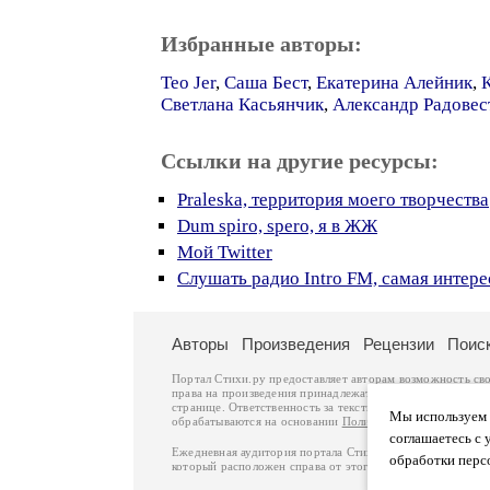
Избранные авторы:
Teo Jer
,
Саша Бест
,
Екатерина Алейник
,
Светлана Касьянчик
,
Александр Радове
Ссылки на другие ресурсы:
Praleska, территория моего творчества
Dum spiro, spero, я в ЖЖ
Мой Twitter
Слушать радио Intro FM, самая интере
Авторы
Произведения
Рецензии
Поис
Портал Стихи.ру предоставляет авторам возможность св
права на произведения принадлежат авторам и охраняют
странице. Ответственность за тексты произведений авто
Мы используем ф
обрабатываются на основании
Политики обработки перс
соглашаетесь с 
Ежедневная аудитория портала Стихи.ру – порядка 200 
обработки перс
который расположен справа от этого текста. В каждой гр