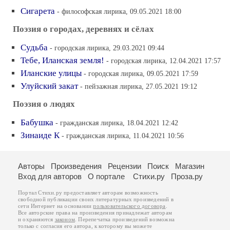
Сигарета
- философская лирика, 09.05.2021 18:00
Поэзия о городах, деревнях и сёлах
Судьба
- городская лирика, 29.03.2021 09:44
Тебе, Иланская земля!
- городская лирика, 12.04.2021 17:57
Иланские улицы
- городская лирика, 09.05.2021 17:59
Улуйский закат
- пейзажная лирика, 27.05.2021 19:12
Поэзия о людях
Бабушка
- гражданская лирика, 18.04.2021 12:42
Зинаиде К
- гражданская лирика, 11.04.2021 10:56
Авторы
Произведения
Рецензии
Поиск
Магазин
Вход для авторов
О портале
Стихи.ру
Проза.ру
Портал Стихи.ру предоставляет авторам возможность
свободной публикации своих литературных произведений в
сети Интернет на основании
пользовательского договора
.
Все авторские права на произведения принадлежат авторам
и охраняются
законом
. Перепечатка произведений возможна
только с согласия его автора, к которому вы можете