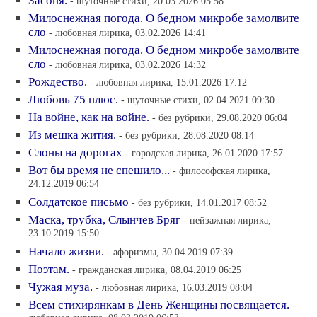
Засоня.
- шуточные стихи, 20.03.2026 05:58
Милоснежная погода. О бедном микробе замолвите
сло
- любовная лирика, 03.02.2026 14:41
Милоснежная погода. О бедном микробе замолвите
сло
- любовная лирика, 03.02.2026 14:32
Рождество.
- любовная лирика, 15.01.2026 17:12
Любовь 75 плюс.
- шуточные стихи, 02.04.2021 09:30
На войне, как на войне.
- без рубрики, 29.08.2020 06:04
Из мешка жития.
- без рубрики, 28.08.2020 08:14
Слоны на дорогах
- городская лирика, 26.01.2020 17:57
Вот бы время не спешило...
- философская лирика,
24.12.2019 06:54
Солдатское письмо
- без рубрики, 14.01.2017 08:52
Маска, трубка, Слынчев Бряг
- пейзажная лирика,
23.10.2019 15:50
Начало жизни.
- афоризмы, 30.04.2019 07:39
Поэтам.
- гражданская лирика, 08.04.2019 06:25
Чужая муза.
- любовная лирика, 16.03.2019 08:04
Всем стихирянкам в День Женщины посвящается.
-