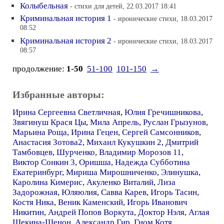
Колыбельная
- стихи для детей, 22.03.2017 18:41
Криминальная история 1
- иронические стихи, 18.03.2017
08:52
Криминальная история 2
- иронические стихи, 18.03.2017
08:57
продолжение:
1-50
51-100
101-150
→
Избранные авторы:
Ирина Сергеевна Светличная
,
Юлия Гречишникова
,
Звягинуш Крася Цы
,
Мила Апрель
,
Руслан Грызунов
,
Марьина Роща
,
Ирина Гецен
,
Сергей Самсонников
,
Анастасия Зотова2
,
Михаил Кукушкин 2
,
Дмитрий
Тамбовцев
,
Шурченко
,
Владимир Морозов 11
,
Виктор Сонкин 3
,
Оришша
,
Надежда Субботина
Екатеринбург
,
Мириша Мирошниченко
,
Элинушка
,
Каролина Кимерис
,
Акуленко Виталий
,
Лиза
Задорожная
,
Юляюлия
,
Савва Карев
,
Игорь Тасин
,
Костя Ника
,
Веник Каменский
,
Игорь Иванович
Никитин
,
Андрей Попов Воркута
,
Доктор Нэля
,
Аглая
Шекина-Шенон
,
Александр Гир
,
Гном Котя
,