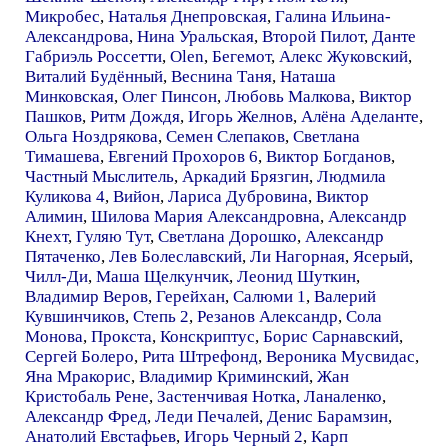
Микробес
,
Наталья Днепровская
,
Галина Ильина-
Александрова
,
Нина Уральская
,
Второй Пилот
,
Данте
Габриэль Россетти
,
Olen
,
Бегемот
,
Алекс Жуковский
,
Виталий Будённый
,
Веснина Таня
,
Наташа
Минковская
,
Олег Пинсон
,
Любовь Малкова
,
Виктор
Пашков
,
Ритм Дождя
,
Игорь Желнов
,
Алёна Аделанте
,
Ольга Ноздрякова
,
Семен Слепаков
,
Светлана
Тимашева
,
Евгений Прохоров 6
,
Виктор Богданов
,
Частный Мыслитель
,
Аркадий Брязгин
,
Людмила
Куликова 4
,
Вийон
,
Лариса Дубровина
,
Виктор
Алимин
,
Шилова Мария Александровна
,
Александр
Кнехт
,
Гуляю Тут
,
Светлана Дорошко
,
Александр
Пятаченко
,
Лев Болеславский
,
Ли Нагорная
,
Ясерый
,
Чилл-Ди
,
Маша Щелкунчик
,
Леонид Шуткин
,
Владимир Веров
,
Герейхан
,
Салюми 1
,
Валерий
Кувшинчиков
,
Степь 2
,
Резанов Александр
,
Сола
Монова
,
Прокста
,
Конскриптус
,
Борис Сарнавский
,
Сергей Болеро
,
Рита Штрефонд
,
Вероника Мусвидас
,
Яна Мракорис
,
Владимир Криминский
,
Жан
Кристобаль Рене
,
Застенчивая Нотка
,
Ланаленко
,
Александр Фред
,
Леди Печалей
,
Денис Барамзин
,
Анатолий Евстафьев
,
Игорь Черный 2
,
Карп