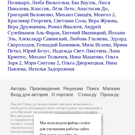
Поликарп
,
Люба Вильгельм
,
Ева Вауэль
,
Люся
Пикалова
,
Классик
,
Лёля Лето
,
Анастасия До
,
Григорий Валовенко
,
Михаил Свищёв
,
Монгол 2
,
Красимир Георгиев
,
Светлана Сола
,
Вера Жукова
,
Вера Дружинина
,
Ромил Ямалеев
,
Андрей
Сулейманов Аль-Фарак
,
Евгений Иваницкий
,
Йохани
Эль
,
Александр Савинский
,
Любовь Глазкова
,
Эдуард
Скороходов
,
Геннадий Банников
,
Мила Исаева
,
Ирина
Петал
,
Юрий Безус
,
Надежда Свет-Ляксевна
,
Лана
Криптос
,
Михаил Толкачев
,
Инна Машенко
,
Ольга
Заря 2
,
Мэри Снегова 2
,
Ольга Дворжецкая
,
Нина
Павлова
,
Наталья Задорожная
Авторы
Произведения
Рецензии
Поиск
Магазин
Вход для авторов
О портале
Стихи.ру
Проза.ру
Портал Стихи.ру предоставляет авторам возможность
свободной публикации своих литературных произведений в
сети Интернет на основании
пользовательского договора
.
Все авторские права на произведения принадлежат авторам
и охраняются
законом
. Перепечатка произведений возможна
Мы используем файлы cookie
только с согласия его автора, к которому вы можете
обратиться на его авторской странице. Ответственность за
для улучшения работы сайта.
тексты произведений авторы несут самостоятельно на