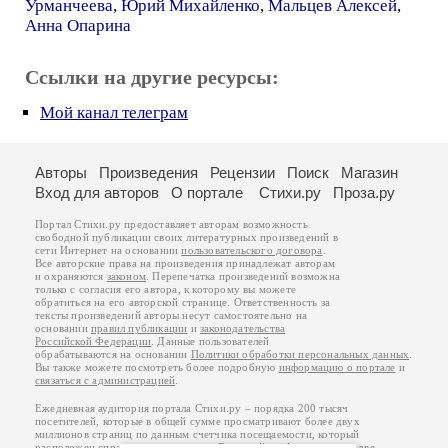
Урманчеева
,
Юрий Михайленко
,
Мальцев Алексей
,
Анна Опарина
Ссылки на другие ресурсы:
Мой канал телеграм
Авторы
Произведения
Рецензии
Поиск
Магазин
Вход для авторов
О портале
Стихи.ру
Проза.ру
Портал Стихи.ру предоставляет авторам возможность
свободной публикации своих литературных произведений в
сети Интернет на основании
пользовательского договора
.
Все авторские права на произведения принадлежат авторам
и охраняются
законом
. Перепечатка произведений возможна
только с согласия его автора, к которому вы можете
обратиться на его авторской странице. Ответственность за
тексты произведений авторы несут самостоятельно на
основании
правил публикации
и
законодательства
Российской Федерации
. Данные пользователей
обрабатываются на основании
Политики обработки персональных данных
.
Вы также можете посмотреть более подробную
информацию о портале
и
связаться с администрацией
.
Ежедневная аудитория портала Стихи.ру – порядка 200 тысяч
посетителей, которые в общей сумме просматривают более двух
миллионов страниц по данным счетчика посещаемости, который
расположен справа от этого текста. В каждой графе указано по две