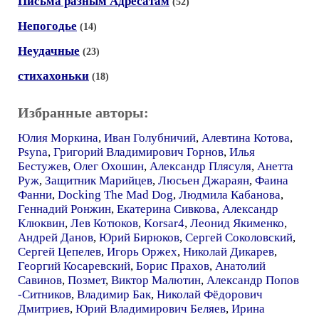
Письма разным Адресатам
(52)
Непогодье
(14)
Неудачные
(23)
стихахоньки
(18)
Избранные авторы:
Юлия Моркина
,
Иван Голубничий
,
Алевтина Котова
,
Psyna
,
Григорий Владимирович Горнов
,
Илья
Бестужев
,
Олег Охошин
,
Александр Плясуля
,
Анетта
Руж
,
Защитник Марийцев
,
Люсьен Джараян
,
Фаина
Фанни
,
Docking The Mad Dog
,
Людмила Кабанова
,
Геннадий Ронжин
,
Екатерина Сивкова
,
Александр
Клюквин
,
Лев Котюков
,
Korsar4
,
Леонид Якименко
,
Андрей Данов
,
Юрий Бирюков
,
Сергей Соколовский
,
Сергей Цепелев
,
Игорь Оржех
,
Николай Дикарев
,
Георгий Косаревский
,
Борис Прахов
,
Анатолий
Савинов
,
Позмет
,
Виктор Малютин
,
Александр Попов
-Ситников
,
Владимир Бак
,
Николай Фёдорович
Дмитриев
,
Юрий Владимирович Беляев
,
Ирина