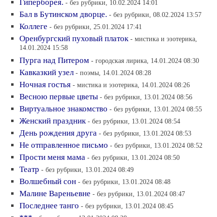
Гиперборея.
- без рубрики, 10.02.2024 14:01
Бал в Бутинском дворце.
- без рубрики, 08.02.2024 13:57
Коллеге
- без рубрики, 25.01.2024 17:41
Оренбургский пуховый платок
- мистика и эзотерика,
14.01.2024 15:58
Пурга над Питером
- городская лирика, 14.01.2024 08:30
Кавказкий узел
- поэмы, 14.01.2024 08:28
Ночная гостья
- мистика и эзотерика, 14.01.2024 08:26
Весною первые цветы
- без рубрики, 13.01.2024 08:56
Виртуальное знакомство
- без рубрики, 13.01.2024 08:55
Женский праздник
- без рубрики, 13.01.2024 08:54
День рождения друга
- без рубрики, 13.01.2024 08:53
Не отправленное письмо
- без рубрики, 13.01.2024 08:52
Прости меня мама
- без рубрики, 13.01.2024 08:50
Театр
- без рубрики, 13.01.2024 08:49
Волшебный сон
- без рубрики, 13.01.2024 08:48
Малине Вареньевне
- без рубрики, 13.01.2024 08:47
Последнее танго
- без рубрики, 13.01.2024 08:45