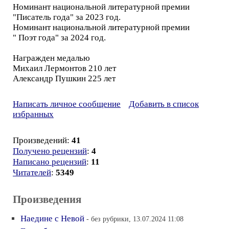
Номинант национальной литературной премии
"Писатель года" за 2023 год.
Номинант национальной литературной премии
" Поэт года" за 2024 год.
Награжден медалью
Михаил Лермонтов 210 лет
Александр Пушкин 225 лет
Написать личное сообщение
Добавить в список
избранных
Произведений:
41
Получено рецензий
:
4
Написано рецензий
:
11
Читателей
:
5349
Произведения
Наедине с Невой
- без рубрики, 13.07.2024 11:08