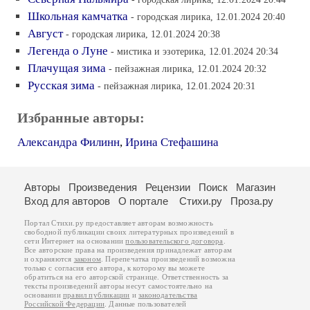
Школьная камчатка
- городская лирика, 12.01.2024 20:40
Август
- городская лирика, 12.01.2024 20:38
Легенда о Луне
- мистика и эзотерика, 12.01.2024 20:34
Плачущая зима
- пейзажная лирика, 12.01.2024 20:32
Русская зима
- пейзажная лирика, 12.01.2024 20:31
Избранные авторы:
Александра Филинн
,
Ирина Стефашина
Авторы
Произведения
Рецензии
Поиск
Магазин
Вход для авторов
О портале
Стихи.ру
Проза.ру
Портал Стихи.ру предоставляет авторам возможность
свободной публикации своих литературных произведений в
сети Интернет на основании
пользовательского договора
.
Все авторские права на произведения принадлежат авторам
и охраняются
законом
. Перепечатка произведений возможна
только с согласия его автора, к которому вы можете
обратиться на его авторской странице. Ответственность за
тексты произведений авторы несут самостоятельно на
основании
правил публикации
и
законодательства
Российской Федерации
. Данные пользователей