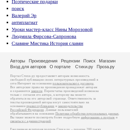
Поэтические подарки
поиск
Валерий Эр
антиплагиат
Уроки мастер-класс Нины Морозовой
Людмила Фирсова-Сапронова
Славяне Мистика История славян
Авторы
Произведения
Рецензии
Поиск
Магазин
Вход для авторов
О портале
Стихи.ру
Проза.ру
Портал Стихи.ру предоставляет авторам возможность
свободной публикации своих литературных произведений в
сети Интернет на основании
пользовательского договора
.
Все авторские права на произведения принадлежат авторам
и охраняются
законом
. Перепечатка произведений возможна
только с согласия его автора, к которому вы можете
обратиться на его авторской странице. Ответственность за
тексты произведений авторы несут самостоятельно на
основании
правил публикации
и
законодательства
Российской Федерации
. Данные пользователей
обрабатываются на основании
Политики обработки персональных данных
.
Вы также можете посмотреть более подробную
информацию о портале
и
связаться с администрацией
.
Ежедневная аудитория портала Стихи.ру – порядка 200 тысяч