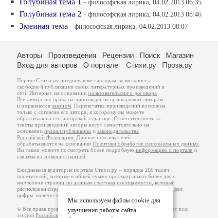
Голубиная тема 1
- философская лирика, 04.02.2013 06:35
Голубиная тема 2
- философская лирика, 04.02.2013 08:46
Змеиная тема
- философская лирика, 04.02.2013 08:07
Авторы
Произведения
Рецензии
Поиск
Магазин
Вход для авторов
О портале
Стихи.ру
Проза.ру
Портал Стихи.ру предоставляет авторам возможность
свободной публикации своих литературных произведений в
сети Интернет на основании
пользовательского договора
.
Все авторские права на произведения принадлежат авторам
и охраняются
законом
. Перепечатка произведений возможна
только с согласия его автора, к которому вы можете
обратиться на его авторской странице. Ответственность за
тексты произведений авторы несут самостоятельно на
основании
правил публикации
и
законодательства
Российской Федерации
. Данные пользователей
обрабатываются на основании
Политики обработки персональных данных
.
Вы также можете посмотреть более подробную
информацию о портале
и
связаться с администрацией
.
Ежедневная аудитория портала Стихи.ру – порядка 200 тысяч
посетителей, которые в общей сумме просматривают более двух
миллионов страниц по данным счетчика посещаемости, который
расположен справа от этого текста. В каждой графе указано по две
цифры: количество просмотров и количество посетителей.
Мы используем файлы cookie для
© Все права принадлежат авторам, 2000-2026. Портал работает под
улучшения работы сайта.
эгидой
Российского союза писателей
.
18+