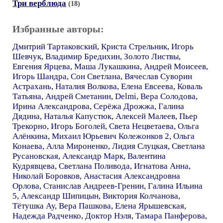
Три верблюда
(18)
Избранные авторы:
Дмитрий Тартаковский
,
Криста Стрельник
,
Игорь
Шевчук
,
Владимир Бредихин
,
Золото Листвы
,
Евгения Ярцева
,
Маша Лукашкина
,
Андрей Моисеев
,
Игорь Шандра
,
Сон Светлана
,
Вячеслав Суворин
Астрахань
,
Наталия Волкова
,
Елена Евсеева
,
Коваль
Татьяна
,
Андрей Сметанин
,
Delmi
,
Вера Солодова
,
Ирина Александрова
,
Серёжа Дрожжа
,
Галина
Дядина
,
Наталья Капустюк
,
Алексей Малеев
,
Пьер
Трекорно
,
Игорь Боголей
,
Света Нецветаева
,
Ольга
Алёнкина
,
Михаил Юрьевич Колежонков 2
,
Ольга
Конаева
,
Алла Мироненко
,
Лидия Слуцкая
,
Светлана
Русановская
,
Александр Марк
,
Валентина
Кудрявцева
,
Светлана Поливода
,
Игнатова Анна
,
Николай Боровков
,
Анастасия Александровна
Орлова
,
Станислав Андреев-Гренин
,
Галина Ильина
5
,
Александр Шипицын
,
Виктория Колчанова
,
Тётушка Ау
,
Вера Пашкова
,
Елена Ярышевская
,
Надежда Радченко
,
Доктор Нэля
,
Тамара Панферова
,