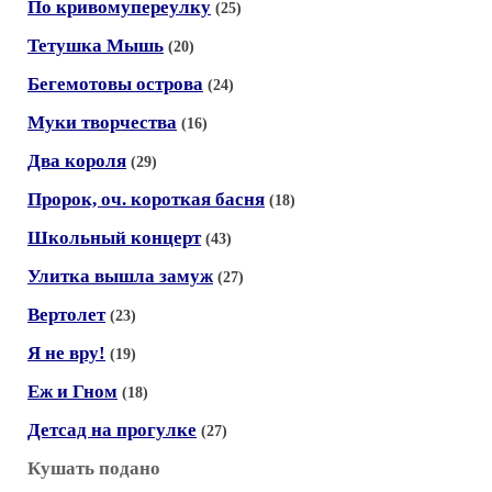
По кривомупереулку
(25)
Тетушка Мышь
(20)
Бегемотовы острова
(24)
Муки творчества
(16)
Два короля
(29)
Пророк, оч. короткая басня
(18)
Школьный концерт
(43)
Улитка вышла замуж
(27)
Вертолет
(23)
Я не вру!
(19)
Еж и Гном
(18)
Детсад на прогулке
(27)
Кушать подано