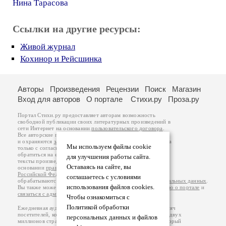
Нина Тарасова
Ссылки на другие ресурсы:
Живой журнал
Кохинор и Рейсшинка
Авторы
Произведения
Рецензии
Поиск
Магазин
Вход для авторов
О портале
Стихи.ру
Проза.ру
Портал Стихи.ру предоставляет авторам возможность
свободной публикации своих литературных произведений в
сети Интернет на основании
пользовательского договора
.
Все авторские права на произведения принадлежат авторам
и охраняются
законом
. Перепечатка произведений возможна
Мы используем файлы cookie
только с согласия его автора, к которому вы можете
обратиться на его авторской странице. Ответственность за
для улучшения работы сайта.
тексты произведений авторы несут самостоятельно на
Оставаясь на сайте, вы
основании
правил публикации
и
законодательства
Российской Федерации
. Данные пользователей
соглашаетесь с условиями
обрабатываются на основании
Политики обработки персональных данных
.
использования файлов cookies.
Вы также можете посмотреть более подробную
информацию о портале
и
связаться с администрацией
.
Чтобы ознакомиться с
Политикой обработки
Ежедневная аудитория портала Стихи.ру – порядка 200 тысяч
посетителей, которые в общей сумме просматривают более двух
персональных данных и файлов
миллионов страниц по данным счетчика посещаемости, который