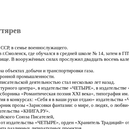
гтярев
й ССР, в семье военнослужащего.
 в г.Смоленск, где обучался в средней школе № 14, затем в 
ище. В вооружённых силах прослужил двадцать восемь кале
на объектах добычи и транспортировки газа.
оронной промышленности.
писательской деятельностью стал несколько лет назад.
турного центра», в издательстве «ЧЕТЫРЕ», в издательстве
 сборника «Романтическая поэзия XXI века», типография им
ия в конкурсах: «Себя я в ваши руки отдаю» издательства
ник прозы «Зарисовки фантазии: о мире, о людях, о любви
дательства «КНИГА.РУ».
ийского Союза Писателей,
и от издательства «ЧЕТЫРЕ», орден «Хранитель Традиций» о
нта различных литературных проектов.