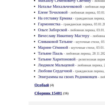
Михаилу Семёновичу Светину
- любовн
Наталье Михальченковой
- любовная лир
Елене Точиловой
- любовная лирика, 03.01
На отставку Ермака
- гражданская лирика,
Гармонистка
- гражданская лирика, 03.01.2
Ольге Заборской
- любовная лирика, 03.01
Вячеславу Никитину Мастеру
- любовна
Сливаковой Татьяне
- шуточные стихи, 03
Марине Сёминой
- шуточные стихи, 03.01.
Татьяне Пааль
- любовная лирика, 28.11.20
Татьяне Харитоновой
- религиозная лирик
Людмиле Мальцевой
- любовная лирика, 2
Любови Сердечной
- гражданская лирика,
Эпиграммы на своих Родниковцев
- лю
Особый
(4)
Сборник 15401
(16)