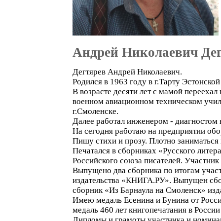
Андрей Николаевич Де
Дегтярев Андрей Николаевич.
Родился в 1963 году в г.Тарту Эстонско
В возрасте десяти лет с мамой переехал
военном авиационном техническом учил
г.Смоленске.
Далее работал инженером - диагностом 
На сегодня работаю на предприятии об
Пишу стихи и прозу. Плотно заниматься 
Печатался в сборниках «Русского литера
Российского союза писателей. Участник
Выпущено два сборника по итогам участ
издательства «КНИГА.РУ». Выпущен сбор
сборник «Из Барнаула на Смоленск» из
Имею медаль Есенина и Бунина от Росс
медаль 460 лет книгопечатания в Росси
Дипломы и грамоты участника и номина