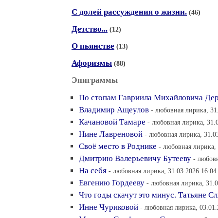
С долей рассуждения о жизни.
(46)
Детство...
(12)
О пьянстве
(13)
Афоризмы
(88)
Эпиграммы
По стопам Гавриила Михайловича Де
Владимир Ащеулов
- любовная лирика, 31
Качановой Тамаре
- любовная лирика, 31.
Нине Лавреновой
- любовная лирика, 31.0
Своё место в Роднике
- любовная лирика, 
Дмитрию Валерьевичу Бутееву
- любовн
На себя
- любовная лирика, 31.03.2026 16:04
Евгению Гордееву
- любовная лирика, 31.0
Что годы скачут это минус. Татьяне С
Инне Чуриковой
- любовная лирика, 03.01.