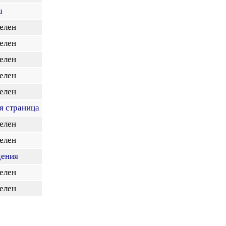
u
елен
елен
елен
елен
елен
я страница
елен
елен
дения
елен
елен