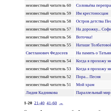
неизвестный читатель 60
Соловьёва перепра
неизвестный читатель 59
Им крестоносцам
неизвестный читатель 58
Остров детства Пе
неизвестный читатель 57
На дорожку... Соф
неизвестный читатель 56
Воточка!
неизвестный читатель 55
Наташе Толбатово
Светланович Федосеев
На память о Татья
неизвестный читатель 54
Когда я прохожу ме
неизвестный читатель 53
Когда я прохожу ме
неизвестный читатель 52
Пора... Песня
неизвестный читатель 51
Мой храм
Лидия Кадникова
Параллельный мир
1-20
21-40
41-60
→