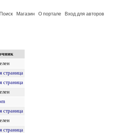
Поиск
Магазин
О портале
Вход для авторов
очник
елен
я страница
я страница
елен
com
я страница
елен
я страница