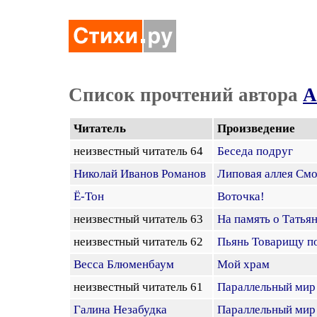
Список прочтений автора
А
Читатель
Произведение
неизвестный читатель 64
Беседа подруг
Николай Иванов Романов
Липовая аллея См
Ё-Тон
Воточка!
неизвестный читатель 63
На память о Татья
неизвестный читатель 62
Пьянь Товарищу п
Весса Блюменбаум
Мой храм
неизвестный читатель 61
Параллельный мир
Галина Незабудка
Параллельный мир